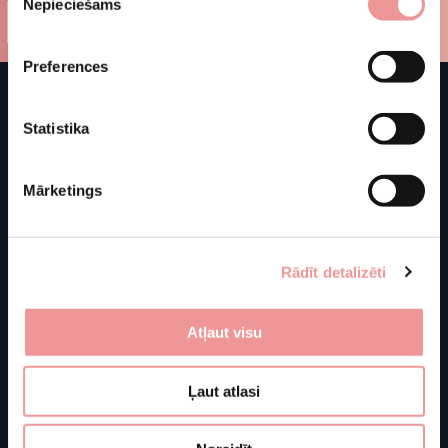
Nepieciešams
izvēle
Preferences
Statistika
Mārketings
Rādīt detalizēti
Atļaut visu
Shop
Store information
J. Basanavičiaus g. 103C
Ļaut atlasi
About us
LT-76129 Šiauliai
Furniture
Lithuania