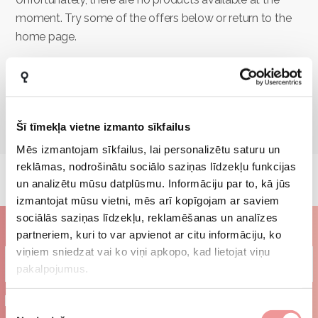
moment. Try some of the offers below or return to the
home page.
GO BACK TO MAIN
Šī tīmekļa vietne izmanto sīkfailus
Mēs izmantojam sīkfailus, lai personalizētu saturu un
reklāmas, nodrošinātu sociālo saziņas līdzekļu funkcijas
un analizētu mūsu datplūsmu. Informāciju par to, kā jūs
izmantojat mūsu vietni, mēs arī kopīgojam ar saviem
sociālās saziņas līdzekļu, reklamēšanas un analīzes
Subscribe to our newsletter
partneriem, kuri to var apvienot ar citu informāciju, ko
viņiem sniedzat vai ko viņi apkopo, kad lietojat viņu
pakalpojumus.
I agree to the
terms and conditions
Piekrišanas