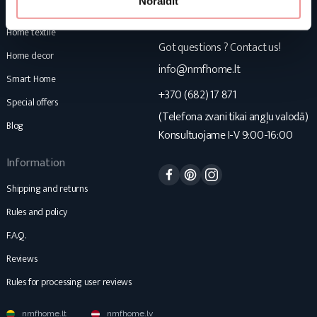
Noraidīt
Mattresses
NMF Home
Home textile
Got questions ? Contact us!
Home decor
info@nmfhome.lt
Smart Home
+370 (682) 17 871
Special offers
(Telefona zvani tikai angļu valodā)
Blog
Konsultuojame I-V 9:00-16:00
Information
Facebook
Pinterest
Instagram
Shipping and returns
Rules and policy
F.A.Q.
Reviews
Rules for processing user reviews
nmfhome.lt
nmfhome.lv