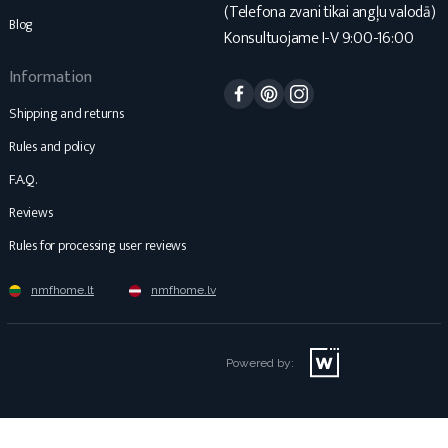
(Telefona zvani tikai angļu valodā)
Blog
Konsultuojame I-V 9:00-16:00
Information
Facebook
Pinterest
Instagram
Shipping and returns
Rules and policy
F.A.Q.
Reviews
Rules for processing user reviews
nmfhome.lt
nmfhome.lv
Powered by: