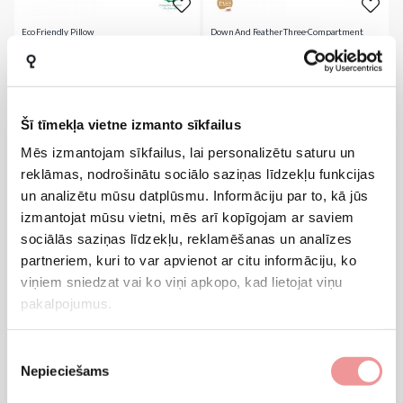
Eco Friendly Pillow
Down And Feather Three-Compartment
Pillow
5
20
Price
Price
€22.0
€48.0
Šī tīmekļa vietne izmanto sīkfailus
Mēs izmantojam sīkfailus, lai personalizētu saturu un
reklāmas, nodrošinātu sociālo saziņas līdzekļu funkcijas
un analizētu mūsu datplūsmu. Informāciju par to, kā jūs
izmantojat mūsu vietni, mēs arī kopīgojam ar saviem
sociālās saziņas līdzekļu, reklamēšanas un analīzes
partneriem, kuri to var apvienot ar citu informāciju, ko
viņiem sniedzat vai ko viņi apkopo, kad lietojat viņu
pakalpojumus.
Pillow With Linen
Ergonomic Memory Pillow
Piekrišanas
Nepieciešams
izvēle
8
8