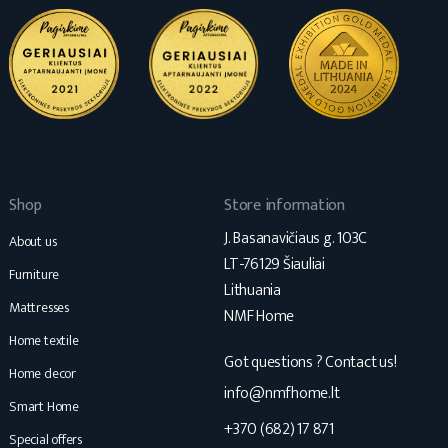
Shop
Store information
J. Basanavičiaus g. 103C
About us
LT-76129 Šiauliai
Furniture
Lithuania
Mattresses
NMF Home
Home textile
Got questions ? Contact us!
Home decor
info@nmfhome.lt
Smart Home
+370 (682) 17 871
Special offers