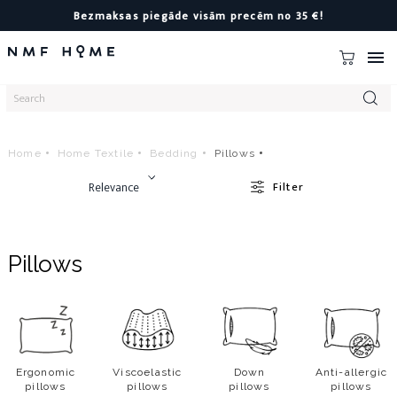
Bezmaksas piegāde visām precēm no 35 €!

Home
Home Textile
Bedding
Pillows
Relevance
Filter
Pillows
Ergonomic
Viscoelastic
Down
Anti-allergic
pillows
pillows
pillows
pillows