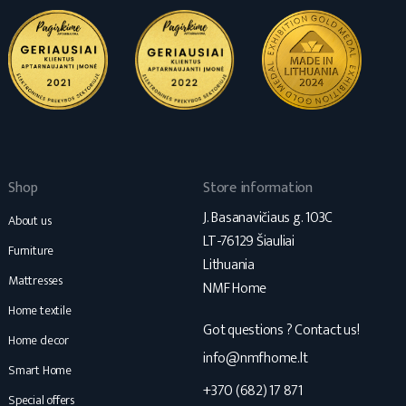
Shop
Store information
J. Basanavičiaus g. 103C
About us
LT-76129 Šiauliai
Furniture
Lithuania
Mattresses
NMF Home
Home textile
Got questions ? Contact us!
Home decor
info@nmfhome.lt
Smart Home
+370 (682) 17 871
Special offers