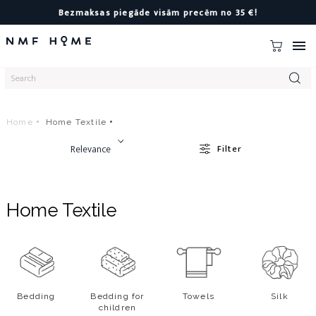
Bezmaksas piegāde visām precēm no 35 €!

Home
Home Textile
Relevance
Filter
Home Textile
Bedding
Bedding for
Towels
Silk
children