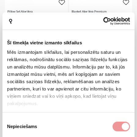
Pillow Set Aloe Vera
Blanket Aloe Vera Premium
9
65
Price
Price
€24.0
€26.0
Šī tīmekļa vietne izmanto sīkfailus
Mēs izmantojam sīkfailus, lai personalizētu saturu un
reklāmas, nodrošinātu sociālo saziņas līdzekļu funkcijas
un analizētu mūsu datplūsmu. Informāciju par to, kā jūs
izmantojat mūsu vietni, mēs arī kopīgojam ar saviem
sociālās saziņas līdzekļu, reklamēšanas un analīzes
partneriem, kuri to var apvienot ar citu informāciju, ko
viņiem sniedzat vai ko viņi apkopo, kad lietojat viņu
pakalpojumus.
Satin Bedding Set | Pink
Blanket With Sheep's Wool
Piekrišanas
Nepieciešams
izvēle
1
14