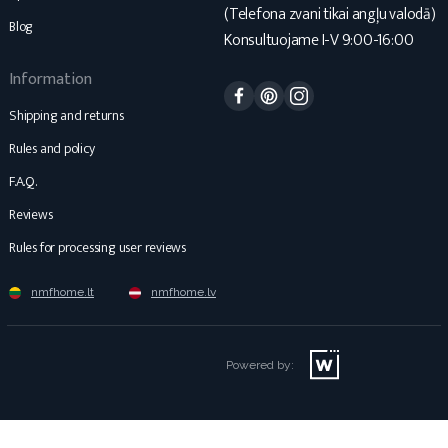
(Telefona zvani tikai angļu valodā)
Blog
Konsultuojame I-V 9:00-16:00
Information
Facebook
Pinterest
Instagram
Shipping and returns
Rules and policy
F.A.Q.
Reviews
Rules for processing user reviews
nmfhome.lt
nmfhome.lv
Powered by: