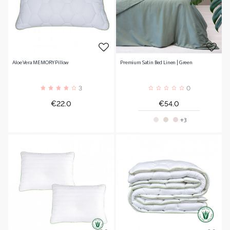
Aloe Vera MEMORY Pillow
Premium Satin Bed Linen | Green
3
0
Price
Price
€22.0
€54.0
+3