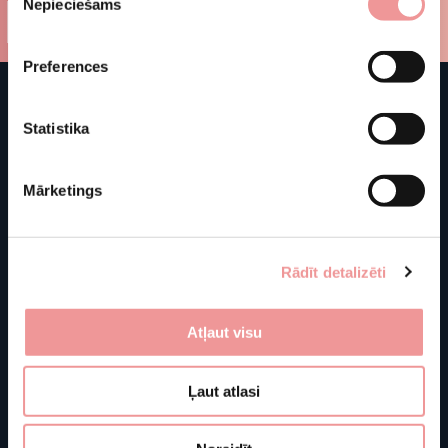
Nepieciešams
izvēle
Preferences
Statistika
Mārketings
Rādīt detalizēti
Atļaut visu
Shop
Store information
J. Basanavičiaus g. 103C
Ļaut atlasi
About us
LT-76129 Šiauliai
Furniture
Lithuania