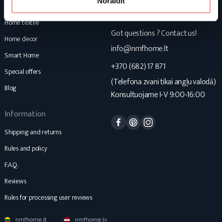
Noraidīt
Mattresses
NMF Home
Home textile
Got questions ? Contact us!
Home decor
info@nmfhome.lt
Smart Home
+370 (682) 17 871
Special offers
(Telefona zvani tikai angļu valodā)
Blog
Konsultuojame I-V 9:00-16:00
Information
Facebook
Pinterest
Instagram
Shipping and returns
Rules and policy
F.A.Q.
Reviews
Rules for processing user reviews
nmfhome.lt
nmfhome.lv