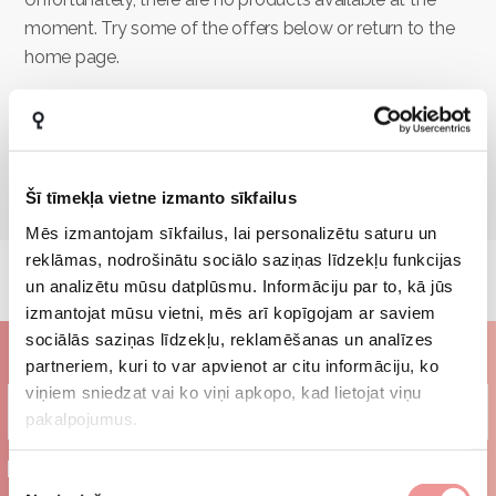
moment. Try some of the offers below or return to the
home page.
GO BACK TO MAIN
Šī tīmekļa vietne izmanto sīkfailus
Mēs izmantojam sīkfailus, lai personalizētu saturu un
reklāmas, nodrošinātu sociālo saziņas līdzekļu funkcijas
un analizētu mūsu datplūsmu. Informāciju par to, kā jūs
izmantojat mūsu vietni, mēs arī kopīgojam ar saviem
sociālās saziņas līdzekļu, reklamēšanas un analīzes
Subscribe to our newsletter
partneriem, kuri to var apvienot ar citu informāciju, ko
viņiem sniedzat vai ko viņi apkopo, kad lietojat viņu
pakalpojumus.
I agree to the
terms and conditions
Piekrišanas