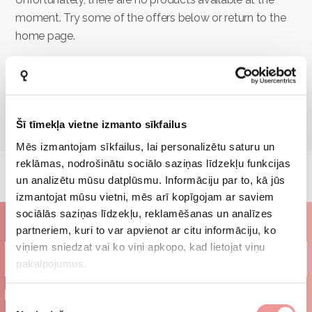
moment. Try some of the offers below or return to the
home page.
GO BACK TO MAIN
Šī tīmekļa vietne izmanto sīkfailus
Mēs izmantojam sīkfailus, lai personalizētu saturu un
reklāmas, nodrošinātu sociālo saziņas līdzekļu funkcijas
un analizētu mūsu datplūsmu. Informāciju par to, kā jūs
izmantojat mūsu vietni, mēs arī kopīgojam ar saviem
sociālās saziņas līdzekļu, reklamēšanas un analīzes
Subscribe to our newsletter
partneriem, kuri to var apvienot ar citu informāciju, ko
viņiem sniedzat vai ko viņi apkopo, kad lietojat viņu
pakalpojumus.
I agree to the
terms and conditions
Piekrišanas