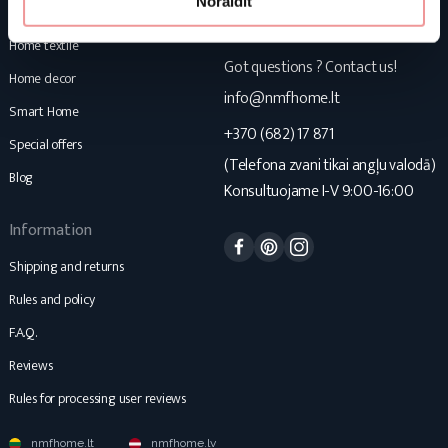
Noraidīt
Mattresses
NMF Home
Home textile
Got questions ? Contact us!
Home decor
info@nmfhome.lt
Smart Home
+370 (682) 17 871
Special offers
(Telefona zvani tikai angļu valodā)
Blog
Konsultuojame I-V 9:00-16:00
Information
Facebook
Pinterest
Instagram
Shipping and returns
Rules and policy
F.A.Q.
Reviews
Rules for processing user reviews
nmfhome.lt
nmfhome.lv