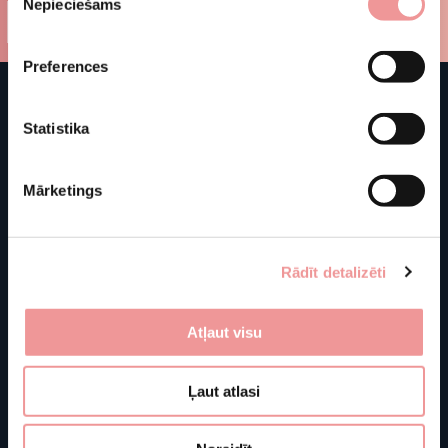
Nepieciešams
izvēle
Preferences
Statistika
Mārketings
Rādīt detalizēti
Atļaut visu
Shop
Store information
J. Basanavičiaus g. 103C
Ļaut atlasi
About us
LT-76129 Šiauliai
Furniture
Lithuania