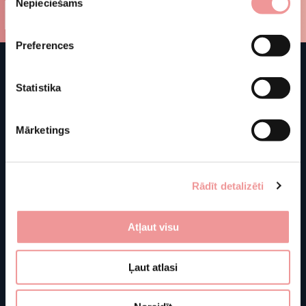
Nepieciešams
izvēle
Preferences
Statistika
Mārketings
Rādīt detalizēti
Atļaut visu
Shop
Store information
J. Basanavičiaus g. 103C
Ļaut atlasi
About us
LT-76129 Šiauliai
Furniture
Lithuania