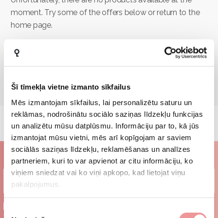
moment. Try some of the offers below or return to the
home page.
GO BACK TO MAIN
Šī tīmekļa vietne izmanto sīkfailus
Mēs izmantojam sīkfailus, lai personalizētu saturu un
reklāmas, nodrošinātu sociālo saziņas līdzekļu funkcijas
un analizētu mūsu datplūsmu. Informāciju par to, kā jūs
izmantojat mūsu vietni, mēs arī kopīgojam ar saviem
sociālās saziņas līdzekļu, reklamēšanas un analīzes
Subscribe to our newsletter
partneriem, kuri to var apvienot ar citu informāciju, ko
viņiem sniedzat vai ko viņi apkopo, kad lietojat viņu
pakalpojumus.
I agree to the
terms and conditions
Piekrišanas