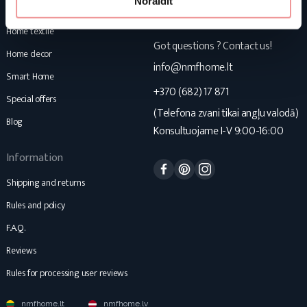
Noraidīt
Mattresses
NMF Home
Home textile
Got questions ? Contact us!
Home decor
info@nmfhome.lt
Smart Home
+370 (682) 17 871
Special offers
(Telefona zvani tikai angļu valodā)
Blog
Konsultuojame I-V 9:00-16:00
Information
Facebook
Pinterest
Instagram
Shipping and returns
Rules and policy
F.A.Q.
Reviews
Rules for processing user reviews
nmfhome.lt
nmfhome.lv