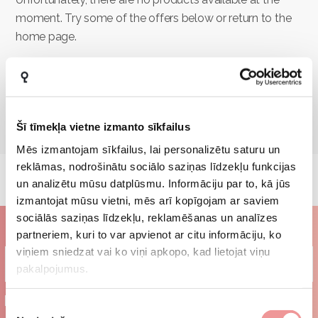
moment. Try some of the offers below or return to the
home page.
GO BACK TO MAIN
Šī tīmekļa vietne izmanto sīkfailus
Mēs izmantojam sīkfailus, lai personalizētu saturu un
reklāmas, nodrošinātu sociālo saziņas līdzekļu funkcijas
un analizētu mūsu datplūsmu. Informāciju par to, kā jūs
izmantojat mūsu vietni, mēs arī kopīgojam ar saviem
sociālās saziņas līdzekļu, reklamēšanas un analīzes
Subscribe to our newsletter
partneriem, kuri to var apvienot ar citu informāciju, ko
viņiem sniedzat vai ko viņi apkopo, kad lietojat viņu
pakalpojumus.
I agree to the
terms and conditions
Piekrišanas