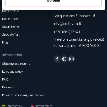
Noraidīt
Mattresses
NMF Home
Home textile
Got questions ? Contact us!
Home decor
info@nmfhome.lt
Smart Home
+370 (682) 17 871
Special offers
(Telefona zvani tikai angļu valodā)
Blog
Konsultuojame I-V 9:00-16:00
Information
Facebook
Pinterest
Instagram
Shipping and returns
Rules and policy
F.A.Q.
Reviews
Rules for processing user reviews
nmfhome.lt
nmfhome.lv