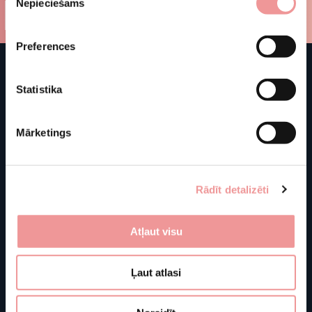
Nepieciešams
izvēle
Preferences
Statistika
Mārketings
Rādīt detalizēti
Atļaut visu
Shop
Store information
J. Basanavičiaus g. 103C
Ļaut atlasi
About us
LT-76129 Šiauliai
Furniture
Lithuania