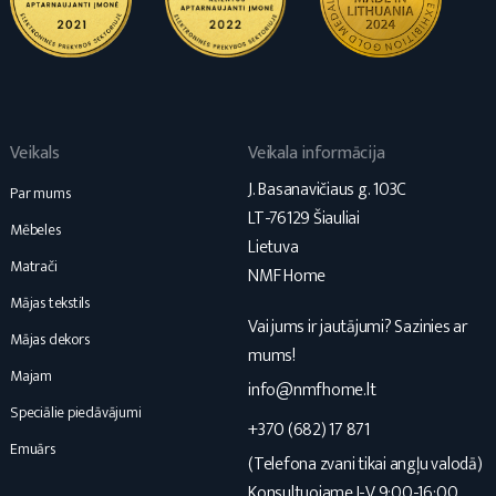
Veikals
Veikala informācija
J. Basanavičiaus g. 103C
Par mums
LT-76129 Šiauliai
Mēbeles
Lietuva
Matrači
NMF Home
Mājas tekstils
Vai jums ir jautājumi? Sazinies ar
Mājas dekors
mums!
Majam
info@nmfhome.lt
Speciālie piedāvājumi
+370 (682) 17 871
Emuārs
(Telefona zvani tikai angļu valodā)
Konsultuojame I-V 9:00-16:00