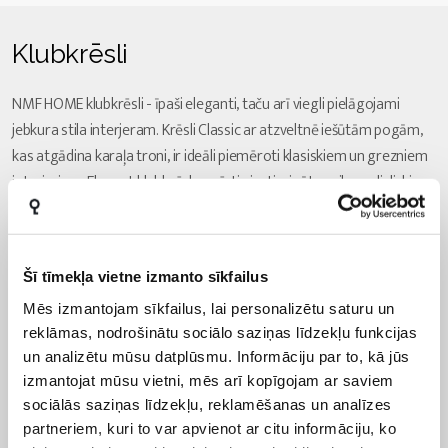
Klubkrēsli
NMF HOME klubkrēsli - īpaši eleganti, taču arī viegli pielāgojami
jebkura stila interjeram. Krēsli Classic ar atzveltnē iešūtām pogām,
kas atgādina karaļa troni, ir ideāli piemēroti klasiskiem un grezniem
interjeriem. Elegant klubkrēsls ar ērti piestiprinātu spilvenu lieliski
iederas skandināvu interjera vienkāršībā. Vēl lielākam komfortam
pufi ar identisku audumu un identiskām kājām, kas pieejami iegādei
atsevišķi.
Šī tīmekļa vietne izmanto sīkfailus
Īpašas klubkrēslu un pufu iezīmes – koka vai metāla kājiņas. Varēsiet
izvēlēties mēbeles ar dabiska koka krāsas vai melnām kājiņām.
Mēs izmantojam sīkfailus, lai personalizētu saturu un
reklāmas, nodrošinātu sociālo saziņas līdzekļu funkcijas
Vairāki NMF HOME klubkrēsli jau ir izgatavoti un gatavi piegādei,
un analizētu mūsu datplūsmu. Informāciju par to, kā jūs
tāpēc tos varēsiet saņemt savās mājās jau pēc dažām dienām.
izmantojat mūsu vietni, mēs arī kopīgojam ar saviem
„Classic“ klubkrēsli ir pieejami trīs dažādās krāsās - dzeltenā, pelēkā
sociālās saziņas līdzekļu, reklamēšanas un analīzes
un melnā. Visi
krēsli
ir ražoti mūsu pašu, Lietuvā.
partneriem, kuri to var apvienot ar citu informāciju, ko
Atsevišķiem modeļiem var veikt individuālus pasūtījumus. Lūdzu,