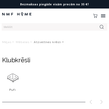
Bezmaksas piegāde visām precēm no 35 €!

Mājas
Mēbeles
Atzveltnes krēsli
Klubkrēsli
Pufi