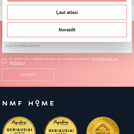
Ļaut atlasi
Abonējiet biļetenu!
Noraidīt
Es piekrītu noteikumiem un nosacījumiem (
Noteikumi un
Politika
)