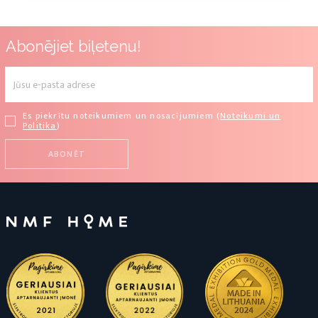
Abonējiet biļetenu!
Es piekrītu noteikumiem un nosacījumiem (
Noteikumi un
Politika
)