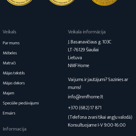
Veikals
Veikala informācija
J. Basanavičiaus g. 103C
Par mums
LT-76129 Šiauliai
Mēbeles
Lietuva
Matrači
NMF Home
Mājas tekstils
Vai jums ir jautājumi? Sazinies ar
Mājas dekors
mums!
Majam
info@nmfhome.lt
Speciālie piedāvājumi
+370 (682) 17 871
Emuārs
(Telefona zvani tikai angļu valodā)
Konsultuojame I-V 9:00-16:00
Informacija