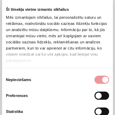
Šī tīmekļa vietne izmanto sīkfailus
NMF HOME ražots Lietuvā
gultas
–augstas kvalitātes funkcionālas
mēbeles. Tajās esošās gultas veļas kastes ir ietilpīgas, ietilpīgas un
Mēs izmantojam sīkfailus, lai personalizētu saturu un
ērtas lietošanā. Klientu ērtībām ir iespēja izvēlēties gultas ar gultas
reklāmas, nodrošinātu sociālo saziņas līdzekļu funkcijas
un analizētu mūsu datplūsmu. Informāciju par to, kā jūs
veļas kastēm, kas atveras no sāniem vai no aizmugures.
izmantojat mūsu vietni, mēs arī kopīgojam ar saviem
Mūsu sortimentā ir dažādi izmēri
divgulamas gultas
ar gultas veļas
sociālās saziņas līdzekļu, reklamēšanas un analīzes
kasti un
vienvietīgas gultas
ar gultas veļas kasti, lai ikviens varētu
partneriem, kuri to var apvienot ar citu informāciju, ko
atrast sev piemērotāko mēbeli. NMF HOME gultas ir viegli
viņiem sniedzat vai ko viņi apkopo, kad lietojat viņu
pielāgojamas jebkura stila guļamistabas vai jauniešu istabas
pakalpojumus.
interjeram.
Mūsu izgatavotās gultas ir uzticamas, izturīgas un izturīgas. Katrai
Piekrišanas
precei ir 2 gadu garantija!
Nepieciešams
izvēle
Dīvāns-gulta ar gultas kasti ir praktiska
Preferences
izvēle negaidītu viesu gadījumā
Viesiem ierodoties uz ilgāku laiku, nereti rodas jautājums, kā viņiem
Statistika