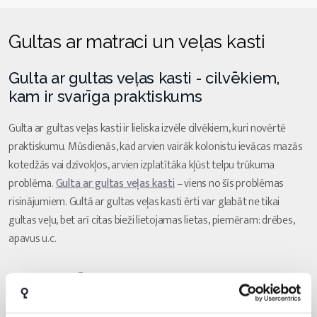
Gultas ar matraci un veļas kasti
Gulta ar gultas veļas kasti - cilvēkiem,
kam ir svarīga praktiskums
Gulta ar gultas veļas kasti ir lieliska izvēle cilvēkiem, kuri novērtē
praktiskumu. Mūsdienās, kad arvien vairāk kolonistu ievācas mazās
kotedžās vai dzīvokļos, arvien izplatītāka kļūst telpu trūkuma
problēma.
Gulta ar gultas veļas kasti
– viens no šīs problēmas
risinājumiem. Gultā ar gultas veļas kasti ērti var glabāt ne tikai
gultas veļu, bet arī citas bieži lietojamas lietas, piemēram: drēbes,
apavus u.c.
Divguļamā gulta ar gultas kasti un
vienvietīga gulta ar gultas kasti - katra
vajadzībām