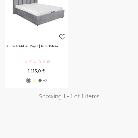
Gulta Ar Matraci Maja 1 | Tumši Pelēka
0
Cena
1 115,0 €
+2
Showing 1 - 1 of 1 items