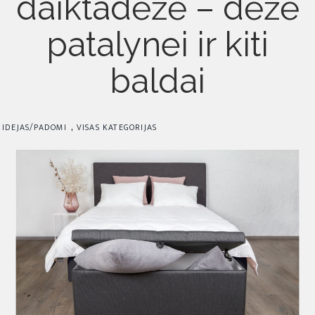
daiktadėžė – dėžė
patalynei ir kiti
baldai
,
IDEJAS/PADOMI
VISAS KATEGORIJAS