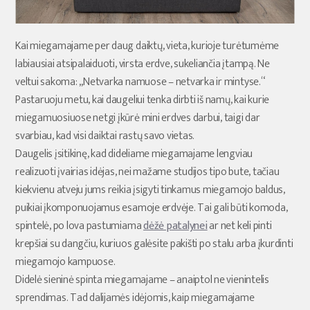
Kai miegamajame per daug daiktų, vieta, kurioje turėtumėme
labiausiai atsipalaiduoti, virsta erdve, sukeliančia įtampą. Ne
veltui sakoma: „Netvarka namuose – netvarka ir mintyse.“
Pastaruoju metu, kai daugeliui tenka dirbti iš namų, kai kurie
miegamuosiuose netgi įkūrė mini erdves darbui, taigi dar
svarbiau, kad visi daiktai rastų savo vietas.
Daugelis įsitikinę, kad dideliame miegamajame lengviau
realizuoti įvairias idėjas, nei mažame studijos tipo bute, tačiau
kiekvienu atveju jums reikia įsigyti tinkamus miegamojo baldus,
puikiai įkomponuojamus esamoje erdvėje. Tai gali būti komoda,
spintelė, po lova pastumiama
dėžė patalynei
ar net keli pinti
krepšiai su dangčiu, kuriuos galėsite pakišti po stalu arba įkurdinti
miegamojo kampuose.
Didelė sieninė spinta miegamajame – anaiptol ne vienintelis
sprendimas. Tad dalijamės idėjomis, kaip miegamajame