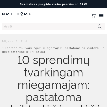
Bezmaksas piegāde visām precēm no 35 €!

Mājas
All Post
10 sprendimų tvarkingam miegamajam: pastatoma daiktadėžė –
dėžė patalynei ir kiti baldai
10 sprendimų
tvarkingam
miegamajam:
pastatoma