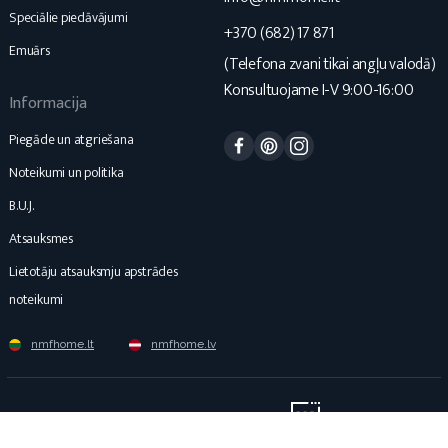
Speciālie piedāvājumi
+370 (682) 17 871
Emuārs
(Telefona zvani tikai angļu valodā)
Konsultuojame I-V 9:00-16:00
Informacija
Facebook
Pinterest
Instagram
Piegāde un atgriešana
Noteikumi un politika
B.U.J.
Atsauksmes
Lietotāju atsauksmju apstrādes
noteikumi
nmfhome.lt
nmfhome.lv
Darbojas: