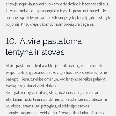
erdvėje, nepriklausomai nuo kambario dydžio ir interjero stiliaus.
Jie visuomet atrodo prabangiai, o ir yra talpesni, nei manėte. Jei
naktinės spintelės yra ant aukštesnių kojelių, krepšį galima statyti
po jomis. Pintų krepšių komponavimo idėjų yra begalės.
10. Atvira pastatoma
lentyna ir stovas
Atvira pastatoma lentyna tiks, jei turite daiktų, kuriuos norite
eksponuoti (knygos, nuotraukos, gražios dekoro detalės), o ne
paslėpti. Tiesa, turėkite omenyje, kad lentynose reikės palaikyti
tvarką ir reguliariai valyti dulkes.
Beje, galima įsigyti ir atvirą stovą dažnai naudojamiems ar
atvirkščiai – išskirtiniams ir dėmesį prikaustantiems drabužiams
bei aksesuarams. Dar patogiau, jei tokio tipo stovas
komplektuojamas su veidrodžiu. Stovai puikiai tinka loftų tipo