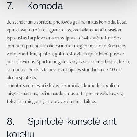
7. Komoda
Be standartinių spintelių prie lovos galima rinktis komodą, tiesa,
aplink lovą turi būti daugiau vietos, kad baldas nebūtų visiškai
įspraustas tarp lovos ir sienos. Įprastai 3–4 stalčius turinčios
komodos puikiai tinka didesniuose miegamuosiuose. Komodas
vietoje nedidelių spintelių galima statyti abiejose lovos pusėse –
jose kiekvienas iš partnerių galės laikyti asmeninius daiktus, be to,
komodos – kur kas talpesnės už tipines standartinio ~40 cm
pločio spinteles.
Turint ir spinteles prie lovos, ir komodas, komodose galima
laikyti drabužius, rečiau naudojamus patalynės užvalkalus, kitą
tekstilę ir miegamajame praverčiančius daiktus.
8. Spintelė-konsolė ant
kojelių