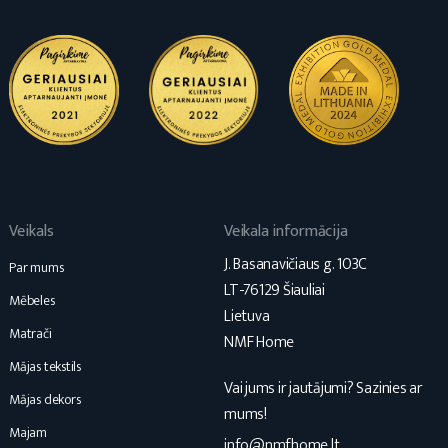
Veikals
Veikala informācija
J. Basanavičiaus g. 103C
Par mums
LT-76129 Šiauliai
Mēbeles
Lietuva
Matrači
NMF Home
Mājas tekstils
Vai jums ir jautājumi? Sazinies ar
Mājas dekors
mums!
Majam
info@nmfhome.lt