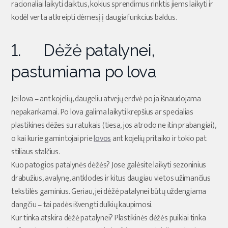
racionaliai laikyti daiktus, kokius sprendimus rinktis jiems laikyti ir
kodėl verta atkreipti dėmesį į daugiafunkcius baldus.
1. Dėžė patalynei,
pastumiama po lova
Jei lova – ant kojelių, daugeliu atvejų erdvė po ja išnaudojama
nepakankamai. Po lova galima laikyti krepšius ar specialias
plastikines dėžes su ratukais (tiesa, jos atrodo ne itin prabangiai),
o kai kurie gamintojai prie
lovos
ant kojelių pritaiko ir tokio pat
stiliaus stalčius.
Kuo patogios patalynės dėžės? Jose galėsite laikyti sezoninius
drabužius, avalynę, antklodes ir kitus daugiau vietos užimančius
tekstilės gaminius. Geriau, jei dėžė patalynei būtų uždengiama
dangčiu – tai padės išvengti dulkių kaupimosi.
Kur tinka atskira dėžė patalynei? Plastikinės dėžės puikiai tinka