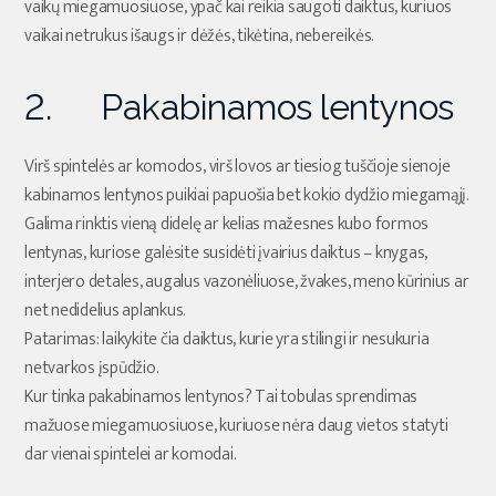
vaikų miegamuosiuose, ypač kai reikia saugoti daiktus, kuriuos
vaikai netrukus išaugs ir dėžės, tikėtina, nebereikės.
2. Pakabinamos lentynos
Virš spintelės ar komodos, virš lovos ar tiesiog tuščioje sienoje
kabinamos lentynos puikiai papuošia bet kokio dydžio miegamąjį.
Galima rinktis vieną didelę ar kelias mažesnes kubo formos
lentynas, kuriose galėsite susidėti įvairius daiktus – knygas,
interjero detales, augalus vazonėliuose, žvakes, meno kūrinius ar
net nedidelius aplankus.
Patarimas: laikykite čia daiktus, kurie yra stilingi ir nesukuria
netvarkos įspūdžio.
Kur tinka pakabinamos lentynos? Tai tobulas sprendimas
mažuose miegamuosiuose, kuriuose nėra daug vietos statyti
dar vienai spintelei ar komodai.