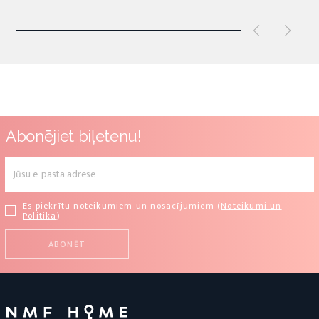
Abonējiet biļetenu!
Es piekrītu noteikumiem un nosacījumiem (
Noteikumi un
Politika
)