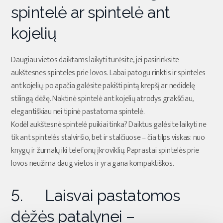
spintelė ar spintelė ant
kojelių
Daugiau vietos daiktams laikyti turėsite, jei pasirinksite
aukštesnes spinteles prie lovos. Labai patogu rinktis ir spinteles
ant kojelių: po apačia galėsite pakišti pintą krepšį ar nedidelę
stilingą dėžę. Naktinė spintelė ant kojelių atrodys grakščiau,
elegantiškiau nei tipinė pastatoma spintelė.
Kodėl aukštesnė spintelė puikiai tinka? Daiktus galėsite laikyti ne
tik ant spintelės stalviršio, bet ir stalčiuose – čia tilps viskas: nuo
knygų ir žurnalų iki telefonų įkroviklių. Paprastai spintelės prie
lovos neužima daug vietos ir yra gana kompaktiškos.
5. Laisvai pastatomos
dėžės patalynei –