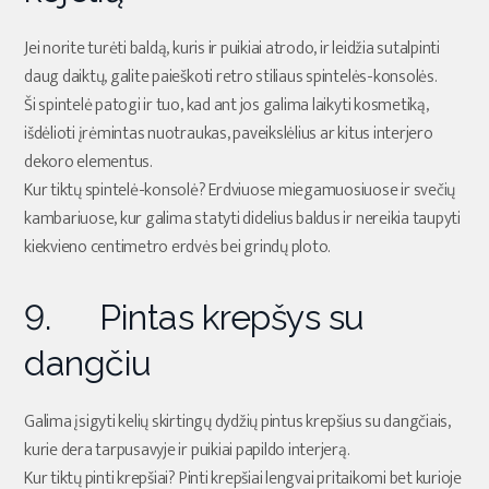
Jei norite turėti baldą, kuris ir puikiai atrodo, ir leidžia sutalpinti
daug daiktų, galite paieškoti retro stiliaus spintelės-konsolės.
Ši spintelė patogi ir tuo, kad ant jos galima laikyti kosmetiką,
išdėlioti įrėmintas nuotraukas, paveikslėlius ar kitus interjero
dekoro elementus.
Kur tiktų spintelė-konsolė? Erdviuose miegamuosiuose ir svečių
kambariuose, kur galima statyti didelius baldus ir nereikia taupyti
kiekvieno centimetro erdvės bei grindų ploto.
9. Pintas krepšys su
dangčiu
Galima įsigyti kelių skirtingų dydžių pintus krepšius su dangčiais,
kurie dera tarpusavyje ir puikiai papildo interjerą.
Kur tiktų pinti krepšiai? Pinti krepšiai lengvai pritaikomi bet kurioje