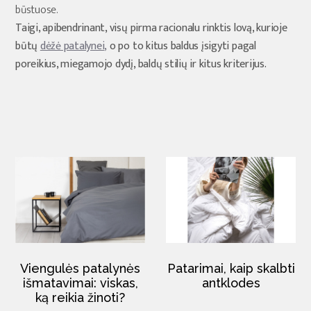
būstuose.
Taigi, apibendrinant, visų pirma racionalu rinktis lovą, kurioje
būtų
dėžė patalynei
,
o po to kitus baldus įsigyti pagal
poreikius, miegamojo dydį, baldų stilių ir kitus kriterijus.
Viengulės patalynės
Patarimai, kaip skalbti
išmatavimai: viskas,
antklodes
ką reikia žinoti?