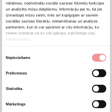
ērti apsēsties, salīdzinot ar tradicionālo dīvānu.
reklāmas, nodrošinātu sociālo saziņas līdzekļu funkcijas
Tāpat, ņemot vērā vienas sēdvietas cenu, tā ir ekonomiska izvēle
un analizētu mūsu datplūsmu. Informāciju par to, kā jūs
izmantojat mūsu vietni, mēs arī kopīgojam ar saviem
(trīsvietīgie dīvāni nereti maksā tikpat, un U veida dīvānos ērti
sociālās saziņas līdzekļu, reklamēšanas un analīzes
izmitinās lielāka ģimene vai viesu grupa).
partneriem, kuri to var apvienot ar citu informāciju, ko
viņiem sniedzat vai ko viņi apkopo, kad lietojat viņu
Uz grīdas novietoti U-veida dīvāni ar
pakalpojumus.
gultas veļas kastēm
Piekrišanas
Ja viesistaba ir arī jūsu guļamistaba vai uzņemat nakšņojošus viesus,
Nepieciešams
izvēle
gultasveļai iesakām izvēlēties izvelkamo U-veida dīvāngultu ar
kastēm. Daudzos šāda veida NMF HOME dīvānu modeļos ir
Preferences
integrētas pat divas gultas kastes: tajās var glabāt mājas tekstilu
vai dažādus retāk lietojamus priekšmetus. Tas ir lielisks risinājums
tiem, kas taupa vietu un meklē racionālus uzglabāšanas risinājumus.
Statistika
U-veida stūri uz kājām
Mārketings