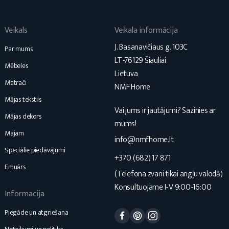
Veikals
Veikala informācija
J. Basanavičiaus g. 103C
Par mums
LT-76129 Šiauliai
Mēbeles
Lietuva
Matrači
NMF Home
Mājas tekstils
Vai jums ir jautājumi? Sazinies ar
Mājas dekors
mums!
Majam
info@nmfhome.lt
Speciālie piedāvājumi
+370 (682) 17 871
Emuārs
(Telefona zvani tikai angļu valodā)
Konsultuojame I-V 9:00-16:00
Informacija
Facebook
Pinterest
Instagram
Piegāde un atgriešana