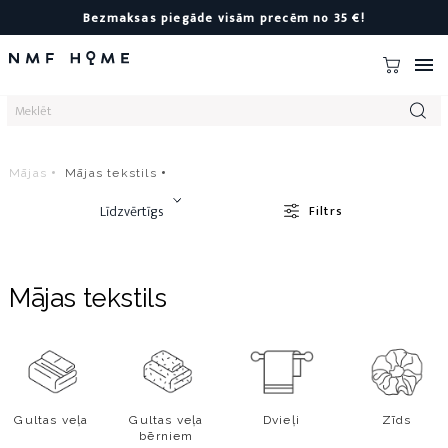
Bezmaksas piegāde visām precēm no 35 €!

Mājas
Mājas tekstils
Līdzvērtīgs
Filtrs
Mājas tekstils
Gultas veļa
Gultas veļa
Dvieļi
Zīds
bērniem