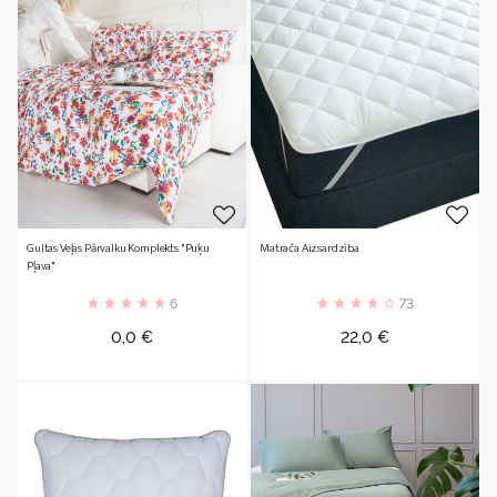
Gultas Veļas Pārvalku Komplekts "Puķu
Matrača Aizsardzība
Pļava"
6
73
Cena
Cena
0,0 €
22,0 €