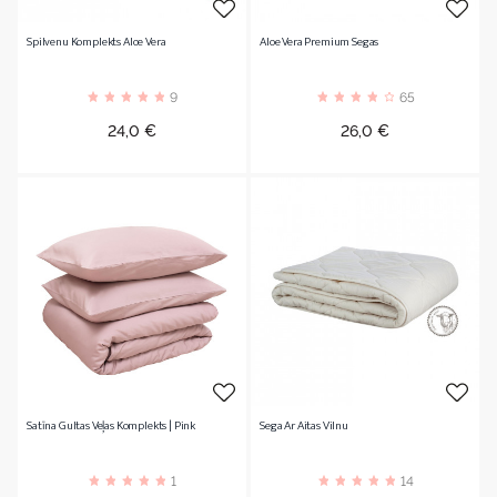
Spilvenu Komplekts Aloe Vera
Aloe Vera Premium Segas
9
65
Cena
Cena
24,0 €
26,0 €
Satīna Gultas Veļas Komplekts | Pink
Sega Ar Aitas Vilnu
1
14