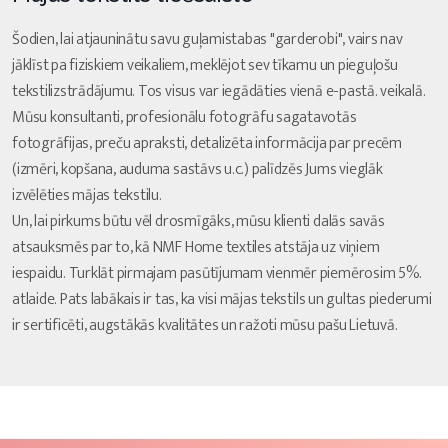
Šodien, lai atjauninātu savu guļamistabas "garderobi", vairs nav
jāklīst pa fiziskiem veikaliem, meklējot sev tīkamu un pieguļošu
tekstilizstrādājumu. Tos visus var iegādāties vienā e-pastā. veikalā.
Mūsu konsultanti, profesionālu fotogrāfu sagatavotās
fotogrāfijas, preču apraksti, detalizēta informācija par precēm
(izmēri, kopšana, auduma sastāvs u.c.) palīdzēs Jums vieglāk
izvēlēties mājas tekstilu.
Un, lai pirkums būtu vēl drosmīgāks, mūsu klienti dalās savās
atsauksmēs par to, kā NMF Home textiles atstāja uz viņiem
iespaidu. Turklāt pirmajam pasūtījumam vienmēr piemērosim 5%.
atlaide. Pats labākais ir tas, ka visi mājas tekstils un gultas piederumi
ir sertificēti, augstākās kvalitātes un ražoti mūsu pašu Lietuvā.