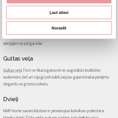
un šo preču klāsts krietni pārsniegs cerības.
Ļaut atlasi
Gultasveļa bērniem
Noraidīt
NMF Home klāstā jūs atradīsiet arī
bērnu gultasveļa
.
Pārliecinājāmies, ka produkti ir piemēroti mazuļiem ar noslieci uz
alerģijām un jutīgai ādai.
Gultas veļa
Gultas veļa
Tie ir ne tikai izgatavoti no augstākās kvalitātes
audumiem, bet arī rūpīgi izstrādāti, lai jūsu guļamistabai piešķirtu
elegantu un greznu izskatu.
Dvieļi
NMF Home savam klāstam ir pievienojusi kokvilnas-poliestera
šķiedru
dvieļi
. Šāda veida audums ir plāns, taču lieliski uzsūc