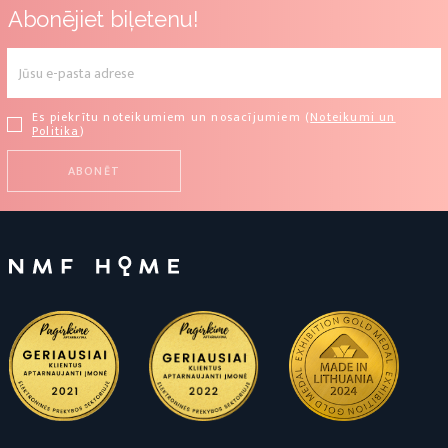
Abonējiet biļetenu!
Es piekrītu noteikumiem un nosacījumiem (
Noteikumi un
Politika
)