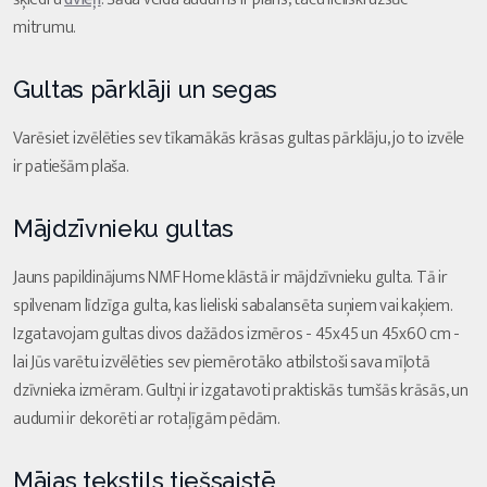
mitrumu.
Gultas pārklāji un segas
Varēsiet izvēlēties sev tīkamākās krāsas gultas pārklāju, jo to izvēle
ir patiešām plaša.
Mājdzīvnieku gultas
Jauns papildinājums NMF Home klāstā ir mājdzīvnieku gulta. Tā ir
spilvenam līdzīga gulta, kas lieliski sabalansēta suņiem vai kaķiem.
Izgatavojam gultas divos dažādos izmēros - 45x45 un 45x60 cm -
lai Jūs varētu izvēlēties sev piemērotāko atbilstoši sava mīļotā
dzīvnieka izmēram. Gultņi ir izgatavoti praktiskās tumšās krāsās, un
audumi ir dekorēti ar rotaļīgām pēdām.
Mājas tekstils tiešsaistē