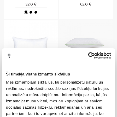
Cena
Cena
32,0 €
62,0 €
Šī tīmekļa vietne izmanto sīkfailus
Spilvens Eco Friendly
Gultas Veļas Komplekts Aloe Vera
Mēs izmantojam sīkfailus, lai personalizētu saturu un
reklāmas, nodrošinātu sociālo saziņas līdzekļu funkcijas
5
42
un analizētu mūsu datplūsmu. Informāciju par to, kā jūs
Cena
Cena
22,0 €
36,0 €
izmantojat mūsu vietni, mēs arī kopīgojam ar saviem
sociālās saziņas līdzekļu, reklamēšanas un analīzes
partneriem, kuri to var apvienot ar citu informāciju, ko