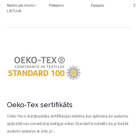
Ražots pie mums -
Pieejams
Elpojošs
Ziem
LIETUVĀ
Oeko-Tex sertifikāts
Oeko-Tex ir starptautiska sertifikācijas sistēma, kas apliecina, ka audumu
apstrādē nav izmantotas kaitīgas vielas. Standartā noteikts, ka jo biežāk
audums saskaras ar ādu, jo
...