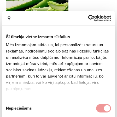
Šī tīmekļa vietne izmanto sīkfailus
Aloe vera antibakteriālās īpašības
Mēs izmantojam sīkfailus, lai personalizētu saturu un
ALOE VERA gultasveļa ir piesūcināta ar alvejas ekstraktu, tāpēc tā ne tikai
reklāmas, nodrošinātu sociālo saziņas līdzekļu funkcijas
vienmēr būs svaiga, bet arī dabīgais alvejas ekstrakts novērsīs baktēriju
un analizētu mūsu datplūsmu. Informāciju par to, kā jūs
vairošanos. Piemērota
...
izmantojat mūsu vietni, mēs arī kopīgojam ar saviem
sociālās saziņas līdzekļu, reklamēšanas un analīzes
Rodyti daugiau
partneriem, kuri to var apvienot ar citu informāciju, ko
viņiem sniedzat vai ko viņi apkopo, kad lietojat viņu
pakalpojumus.
Piekrišanas
Nepieciešams
izvēle