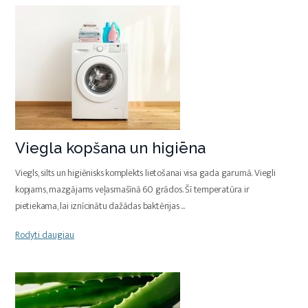
Viegla kopšana un higiēna
Viegls, silts un higiēnisks komplekts lietošanai visa gada garumā. Viegli
kopjams, mazgājams veļasmašīnā 60 grādos. Šī temperatūra ir
pietiekama, lai iznīcinātu dažādas baktērijas
...
Rodyti daugiau