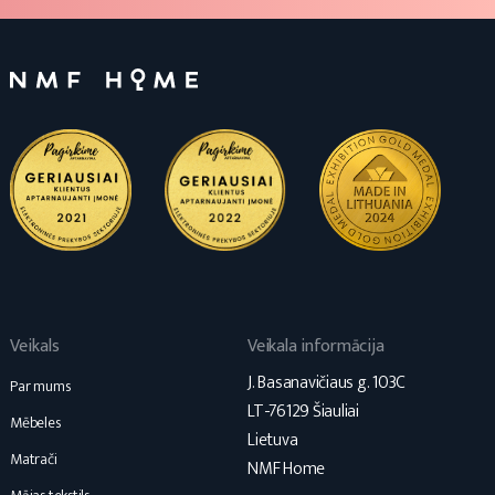
Veikals
Veikala informācija
J. Basanavičiaus g. 103C
Par mums
LT-76129 Šiauliai
Mēbeles
Lietuva
Matrači
NMF Home