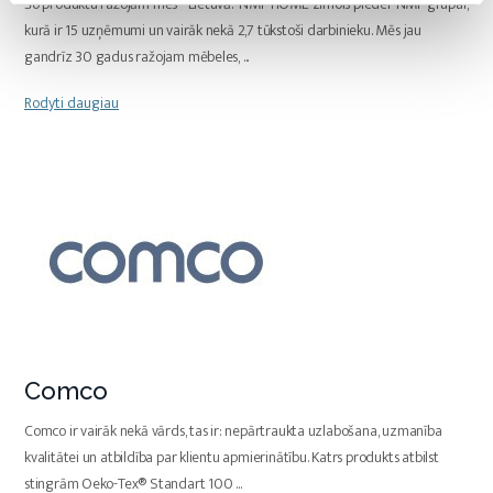
Šo produktu ražojām mēs - Lietuvā. NMF HOME zīmols pieder NMF grupai,
kurā ir 15 uzņēmumi un vairāk nekā 2,7 tūkstoši darbinieku. Mēs jau
gandrīz 30 gadus ražojam mēbeles,
...
Rodyti daugiau
Comco
Comco ir vairāk nekā vārds, tas ir: nepārtraukta uzlabošana, uzmanība
kvalitātei un atbildība par klientu apmierinātību. Katrs produkts atbilst
stingrām Oeko-Tex® Standart 100
...