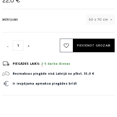
22,0 €
MĒRĪJUMI
50 x 70 cm
PIEVIENOT GROZAM
PIEGĀDES LAIKS:
2-5 darba dienas
Bezmaksas piegāde visā Latvijā no plkst. 35,0 €
Ir iespējama apmaksa piegādes brīdī