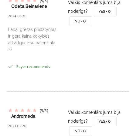
(5/5)
Vai šis komentārs jums bija
Odeta Beinariene
noderīgs?
YES •
0
2024-08-21
NO •
0
Labai greitas pristatymas,
ir gera kaina kokybes
atžvillgiu. Esu patenkinta
??
Buyer recommends
(5/5)
Vai šis komentārs jums bija
Andromeda
noderīgs?
YES •
0
2023-02-20
NO •
0