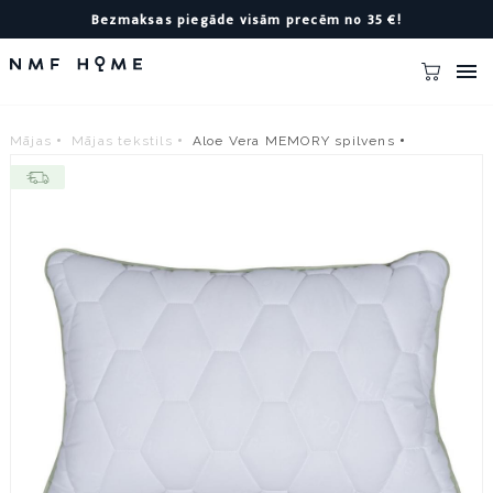
Bezmaksas piegāde visām precēm no 35 €!

Mājas
Mājas tekstils
Aloe Vera MEMORY spilvens