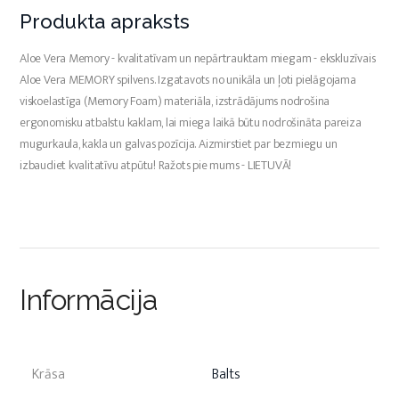
Produkta apraksts
Aloe Vera Memory - kvalitatīvam un nepārtrauktam miegam - ekskluzīvais
Aloe Vera MEMORY spilvens. Izgatavots no unikāla un ļoti pielāgojama
viskoelastīga (Memory Foam) materiāla, izstrādājums nodrošina
ergonomisku atbalstu kaklam, lai miega laikā būtu nodrošināta pareiza
mugurkaula, kakla un galvas pozīcija. Aizmirstiet par bezmiegu un
izbaudiet kvalitatīvu atpūtu! Ražots pie mums - LIETUVĀ!
Informācija
Krāsa
Balts