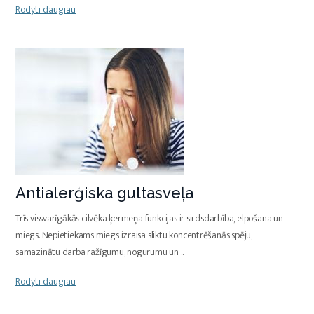
Rodyti daugiau
Antialerģiska gultasveļa
Trīs vissvarīgākās cilvēka ķermeņa funkcijas ir sirdsdarbība, elpošana un
miegs. Nepietiekams miegs izraisa sliktu koncentrēšanās spēju,
samazinātu darba ražīgumu, nogurumu un
...
Rodyti daugiau