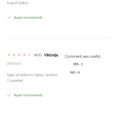
truputi kietos
Buyer recommends
(4/5)
Viktorija
Comment was useful:
2022-12-22
YES •
1
NO •
0
Ilgas pristatymo laikas, laukem
2 savaites
Buyer recommends