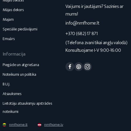
Mājas tekstils
Vai jums ir jautājumi? Sazinies ar
Mājas dekors
mums!
Majam
info@nmfhome.lt
Speciālie piedāvājumi
+370 (682) 17 871
Emuārs
(Telefona zvani tikai angļu valodā)
Konsultuojame I-V 9:00-16:00
Informacija
Facebook
Pinterest
Instagram
Piegāde un atgriešana
Noteikumi un politika
B.U.J.
Atsauksmes
Lietotāju atsauksmju apstrādes
noteikumi
nmfhome.lt
nmfhome.lv