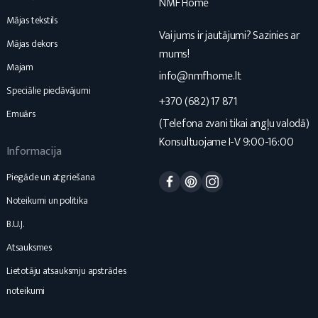
NMF Home
Mājas tekstils
Vai jums ir jautājumi? Sazinies ar
Mājas dekors
mums!
Majam
info@nmfhome.lt
Speciālie piedāvājumi
+370 (682) 17 871
Emuārs
(Telefona zvani tikai angļu valodā)
Konsultuojame I-V 9:00-16:00
Informacija
Facebook
Pinterest
Instagram
Piegāde un atgriešana
Noteikumi un politika
B.U.J.
Atsauksmes
Lietotāju atsauksmju apstrādes
noteikumi