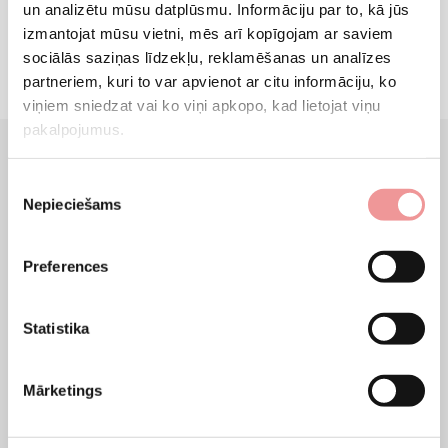
un analizētu mūsu datplūsmu. Informāciju par to, kā jūs
izmantojat mūsu vietni, mēs arī kopīgojam ar saviem
sociālās saziņas līdzekļu, reklamēšanas un analīzes
partneriem, kuri to var apvienot ar citu informāciju, ko
viņiem sniedzat vai ko viņi apkopo, kad lietojat viņu
pakalpojumus.
Gultas
Piekrišanas
Nepieciešams
izvēle
NMF HOME
vienvietīgas gultas
un
divguļamās gultas
– izcils
dizains, kvalitatīvs, ļoti ērts, ražots Lietuvā, un, galvenais,
iegādāsieties tos tieši no ražotāja par īpaši izdevīgu cenu.
Preferences
Guļamistabas gultas dažāda izmēra - no 120 līdz 180 cm platas - ir
lieliski pielāgotas cilvēkiem ar dažādām vajadzībām un dažādām
Statistika
telpām. Gultu izgatavošanai tiek izvēlēti kvalitatīvi materiāli, kas ir
izturīgi un
nenolietos ilgu laiku
. Gultas audumi - ilgstoši, viegli
Mārketings
kopjami, ļoti omulīgi un mīksti.
Gultas dizains
NMF HOME gultas -
universāls skandināvu minimālisma dizains, skaidras, vienkāršas