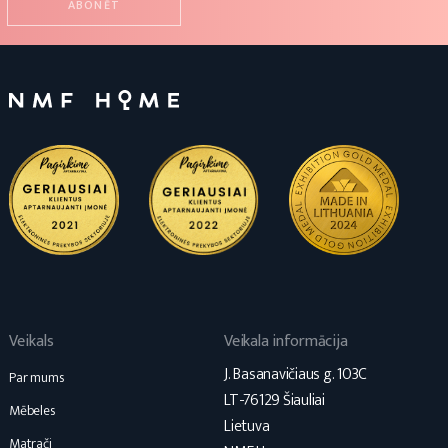
Veikals
Veikala informācija
J. Basanavičiaus g. 103C
Par mums
LT-76129 Šiauliai
Mēbeles
Lietuva
Matrači