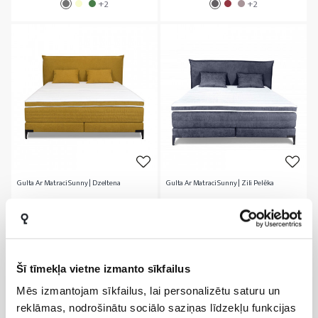
+2
+2
Gulta Ar Matraci Sunny | Dzeltena
Gulta Ar Matraci Sunny | Zili Pelēka
1
0
Cena
Cena
1 252,0 €
1 252,0 €
+4
+4
Šī tīmekļa vietne izmanto sīkfailus
Mēs izmantojam sīkfailus, lai personalizētu saturu un
Showing 1 - 4 of 4 items
reklāmas, nodrošinātu sociālo saziņas līdzekļu funkcijas