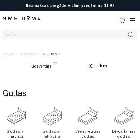
Bezmaksas piegāde visām precēm no 35 €!

Mājas
Mēbeles
Gultas
Līdzvērtīgs
Filtrs
Gultas
Gultas ar
Gultas ar
Vienvietīgas
Divguļamās
matraci
matraci un
gultas
gultas