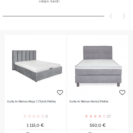
veļas kasti
Gulta Ar Matraci Maja 1 | Tumši Pelēka
Gulta Ar Matraci Vento | Pelēks
0
27
Cena
Cena
1 115,0 €
550,0 €