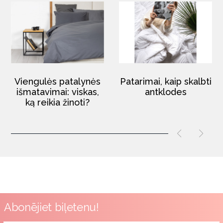
Viengulės patalynės
Patarimai, kaip skalbti
išmatavimai: viskas,
antklodes
ką reikia žinoti?
Abonējiet biļetenu!