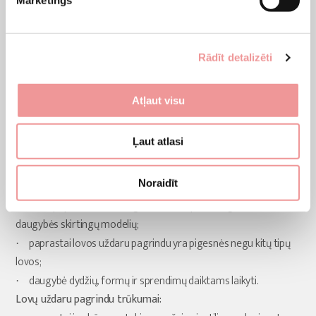
Rādīt detalizēti
Atļaut visu
Ļaut atlasi
Noraidīt
Lovų uždaru pagrindu privalumai:
bene populiariausias dvigulės lovos tipas, tad galėsite rinktis iš
·
daugybės skirtingų modelių;
paprastai lovos uždaru pagrindu yra pigesnės negu kitų tipų
·
lovos;
daugybė dydžių, formų ir sprendimų daiktams laikyti.
·
Lovų uždaru pagrindu trūkumai: