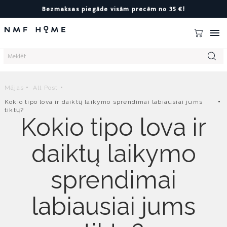
Bezmaksas piegāde visām precēm no 35 €!

Mājas
All Post
Kokio tipo lova ir daiktų laikymo sprendimai labiausiai jums
tiktų?
Kokio tipo lova ir
daiktų laikymo
sprendimai
labiausiai jums