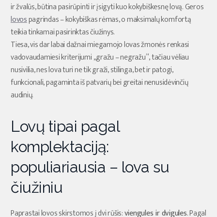
ir žvalūs, būtina pasirūpinti ir įsigyti kuo kokybiškesnę lovą. Geros
lovos
pagrindas – kokybiškas rėmas, o maksimalų komfortą
teikia tinkamai pasirinktas čiužinys.
Tiesa, vis dar labai dažnai miegamojo lovas žmonės renkasi
vadovaudamiesi kriterijumi „gražu – negražu“, tačiau vėliau
nusivilia, nes lova turi ne tik graži, stilinga, bet ir patogi,
funkcionali, pagaminta iš patvarių bei greitai nenusidėvinčių
audinių.
Lovų tipai pagal
komplektaciją:
populiariausia – lova su
čiužiniu
Paprastai lovos skirstomos į dvi rūšis:
viengules ir dvigules
. Pagal