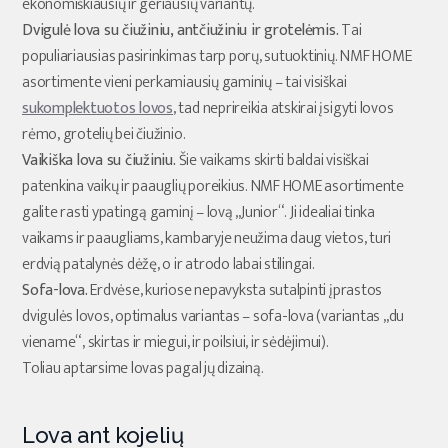
ekonomiškiausių ir geriausių variantų.
Dvigulė lova su čiužiniu, antčiužiniu ir grotelėmis.
Tai
populiariausias pasirinkimas tarp porų, sutuoktinių. NMF HOME
asortimente vieni perkamiausių gaminių – tai visiškai
sukomplektuotos lovos
, tad neprireikia atskirai įsigyti lovos
rėmo, grotelių bei čiužinio.
Vaikiška lova su čiužiniu.
Šie vaikams skirti baldai visiškai
patenkina vaikų ir paauglių poreikius. NMF HOME asortimente
galite rasti ypatingą gaminį – lovą „Junior“. Ji idealiai tinka
vaikams ir paaugliams, kambaryje neužima daug vietos, turi
erdvią patalynės dėžę, o ir atrodo labai stilingai.
Sofa-lova.
Erdvėse, kuriose nepavyksta sutalpinti įprastos
dvigulės lovos, optimalus variantas – sofa-lova (variantas „du
viename“, skirtas ir miegui, ir poilsiui, ir sėdėjimui).
Toliau aptarsime lovas pagal jų dizainą.
Lova ant kojelių