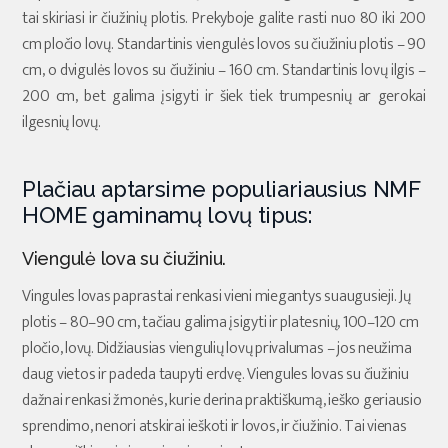
tai skiriasi ir čiužinių plotis. Prekyboje galite rasti nuo 80 iki 200
cm pločio lovų. Standartinis viengulės lovos su čiužiniu plotis – 90
cm, o dvigulės lovos su čiužiniu – 160 cm. Standartinis lovų ilgis –
200 cm, bet galima įsigyti ir šiek tiek trumpesnių ar gerokai
ilgesnių lovų.
Plačiau aptarsime populiariausius NMF
HOME gaminamų lovų tipus:
Viengulė lova su čiužiniu.
Vingules lovas paprastai renkasi vieni miegantys suaugusieji. Jų
plotis – 80–90 cm, tačiau galima įsigyti ir platesnių, 100–120 cm
pločio, lovų. Didžiausias viengulių lovų privalumas – jos neužima
daug vietos ir padeda taupyti erdvę. Viengules lovas su čiužiniu
dažnai renkasi žmonės, kurie derina praktiškumą, ieško geriausio
sprendimo, nenori atskirai ieškoti ir lovos, ir čiužinio. Tai vienas