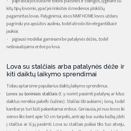
paprastai jos būna ne tokios puošnios ir stilingos, lyginant su
·
kitų tipų lovomis, ypač jei rinksitės iš medienos plokščių
pagamintas lovas. Palyginimui, visos NMF HOME lovos uždaru
pagrindu yra apsiūtos audiniu, todėl atrodo itin elegantiškai ir
jaukiai;
pigiausi modeliai gaminami be patalynės dėžės, todėl
·
neišnaudojama erdvė po lova.
Lova su stalčiais arba patalynės dėže ir
kiti daiktų laikymo sprendimai
Toliau aptarsime populiarius daiktų laikymo sprendimus.
Lovos su šoniniais stalčiais
(t. y. norint pasiimti patalynę ar kitus
·
daiktus nereikia pakelti čiužinio). Stalčiai ištraukiami į šoną, todėl
kambarys turi būti pakankamai erdvus. Geriausia, jei nuo lovos iki
sienos liks bent apie 50 cm tarpelis, antraip bus sunku kažką įdėti
į stalčius ar iš jų pasiimti. Lova su stalčiais puikiai tiks tuo atveju,