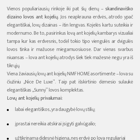
Vienos populiariausių rinkoje iki pat šių dienų –
skandinaviško
dizaino lovos ant kojelių
. Jos neapkrauna erdvės, atrodo ypač
elegantiškai, lovų dizainas – itin lengvas. Kojelės kartu suteikia ir
modernumo. Be to, pasirinkus lovą ant kojelių kambarys vizualiai
tampa kur kas erdvesnis, todėl tokio tipo viengulės ar dvigulės
lovos tinka ir mažuose miegamuosiuose. Dar vienas svarbus
niuansas – lova ant kojelių atrodys šiek tiek mažesnė negu yra iš
tikrųjų.
Viena žaviausių lovų ant kojelių NMF HOME asortimente – lova su
čiužiniu „Nice De Luxe“. Taip pat išskirtinio dėmesio sulaukė
elegantiškas „Sunny“ lovos komplektas.
Lovų ant kojelių privalumai:
labai elegantiškos, yra daugybė lovų stilių;
įprastai nereikia atskirai įsigyti galvūgalio;
užtikrinama didesnė higiena, nes erdvė po lova reguliariai