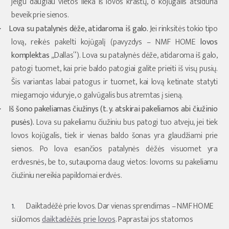
jeigu daugiau vietos lieka iš lovos kraštų, o kojūgalis atsiduria
beveik prie sienos.
Lova su patalynės dėže, atidaroma iš galo.
Jei rinksitės tokio tipo
·
lovą, reikės pakelti kojūgalį (pavyzdys – NMF HOME
lovos
komplektas
„Dallas“). Lova su patalynės dėže, atidaroma iš galo,
patogi tuomet, kai prie baldo patogiai galite prieiti iš visų pusių.
Šis variantas labai patogus ir tuomet, kai lovą ketinate statyti
miegamojo viduryje, o galvūgalis bus atremtas į sieną.
Iš šono pakeliamas čiužinys (t. y. atskirai pakeliamos abi čiužinio
·
pusės).
Lova su pakeliamu čiužiniu bus patogi tuo atveju, jei tiek
lovos kojūgalis, tiek ir vienas baldo šonas yra glaudžiami prie
sienos. Po lova esančios patalynės dėžės visuomet yra
erdvesnės, be to, sutaupoma daug vietos: lovoms su pakeliamu
čiužiniu nereikia papildomai erdvės.
Daiktadėžė prie lovos.
Dar vienas sprendimas – NMF HOME
siūlomos
daiktadėžės prie lovos
. Paprastai jos statomos