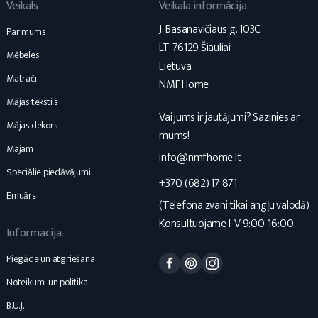
Veikals
Veikala informācija
J. Basanavičiaus g. 103C
Par mums
LT-76129 Šiauliai
Mēbeles
Lietuva
Matrači
NMF Home
Mājas tekstils
Vai jums ir jautājumi? Sazinies ar
Mājas dekors
mums!
Majam
info@nmfhome.lt
Speciālie piedāvājumi
+370 (682) 17 871
Emuārs
(Telefona zvani tikai angļu valodā)
Konsultuojame I-V 9:00-16:00
Informacija
Facebook
Pinterest
Instagram
Piegāde un atgriešana
Noteikumi un politika
B.U.J.