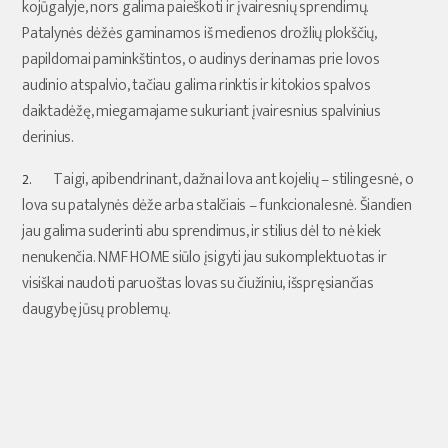
kojūgalyje, nors galima paieškoti ir įvairesnių sprendimų.
Patalynės dėžės gaminamos iš medienos drožlių plokščių,
papildomai paminkštintos, o audinys derinamas prie lovos
audinio atspalvio, tačiau galima rinktis ir kitokios spalvos
daiktadėžę, miegamajame sukuriant įvairesnius spalvinius
derinius.
Taigi, apibendrinant, dažnai lova ant kojelių – stilingesnė, o
lova su patalynės dėže arba stalčiais – funkcionalesnė. Šiandien
jau galima suderinti abu sprendimus, ir stilius dėl to nė kiek
nenukenčia. NMF HOME siūlo įsigyti jau sukomplektuotas ir
visiškai naudoti paruoštas lovas su čiužiniu, išspręsiančias
daugybę jūsų problemų.