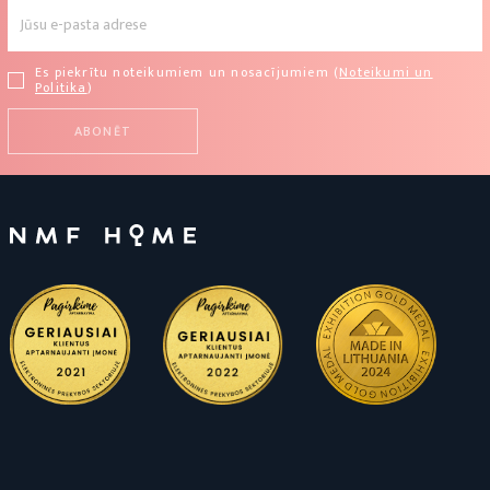
Es piekrītu noteikumiem un nosacījumiem (
Noteikumi un
Politika
)