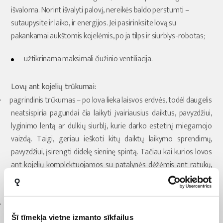
išvaloma. Norint išvalyti palovį, nereikės baldo perstumti –
sutaupysite ir laiko, ir energijos. Jei pasirinksite lovą su
pakankamai aukštomis kojelėmis, po ja tilps ir siurblys-robotas;
užtikrinama maksimali čiužinio ventiliacija.
Lovų ant kojelių trūkumai:
pagrindinis trūkumas – po lova lieka laisvos erdvės, todėl daugelis
·
neatsispiria pagundai čia laikyti įvairiausius daiktus, pavyzdžiui,
lyginimo lentą ar dulkių siurblį, kurie darko estetinį miegamojo
vaizdą. Taigi, geriau ieškoti kitų daiktų laikymo sprendimų,
pavyzdžiui, įsirengti didelę sieninę spintą. Tačiau kai kurios lovos
ant kojelių komplektuojamos su patalynės dėžėmis ant ratukų,
taip pat galima atskirai įsigyti daiktadėžes, todėl daiktai nedarko
estetinio miegamojo vaizdo ir nesukuria netvarkos įspūdžio;
paprastai yra brangesnės, lyginant su lovomis uždaru pagrindu,
·
tačiau vėlgi –
lova su čiužiniu
yra ilgalaikė investicija, todėl taupyti
Šī tīmekļa vietne izmanto sīkfailus