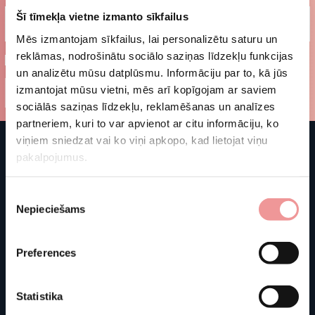
Šī tīmekļa vietne izmanto sīkfailus
Mēs izmantojam sīkfailus, lai personalizētu saturu un
Es piekrītu noteikumiem un nosacījumiem (
Noteikumi un
reklāmas, nodrošinātu sociālo saziņas līdzekļu funkcijas
Politika
)
un analizētu mūsu datplūsmu. Informāciju par to, kā jūs
izmantojat mūsu vietni, mēs arī kopīgojam ar saviem
sociālās saziņas līdzekļu, reklamēšanas un analīzes
partneriem, kuri to var apvienot ar citu informāciju, ko
viņiem sniedzat vai ko viņi apkopo, kad lietojat viņu
pakalpojumus.
Piekrišanas
Nepieciešams
izvēle
Preferences
Statistika