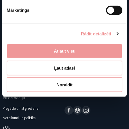
Veikals
Veikala informācija
Mārketings
J. Basanavičiaus g. 103C
Par mums
LT-76129 Šiauliai
Mēbeles
Lietuva
Rādīt detalizēti
Matrači
NMF Home
Mājas tekstils
Vai jums ir jautājumi? Sazinies ar
Atļaut visu
Mājas dekors
mums!
Majam
info@nmfhome.lt
Ļaut atlasi
Speciālie piedāvājumi
+370 (682) 17 871
Emuārs
Noraidīt
(Telefona zvani tikai angļu valodā)
Konsultuojame I-V 9:00-16:00
Informacija
Facebook
Pinterest
Instagram
Piegāde un atgriešana
Noteikumi un politika
B.U.J.