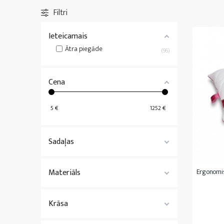
Matrači 200x200
Gultas pārklāji
Filtri
Nestandarta matrači
Visas
Gultas Veļa
Ieteicamais
Visi
Matrači
Ātra piegāde
96
Cena
5
€
1252
€
Sadaļas
Materiāls
Ergonomis
Krāsa