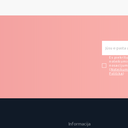
Es piekrīt
noteikum
nosacīju
(
Noteikum
Politika
)
Informacija