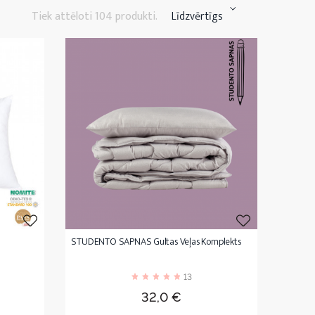
Tiek attēloti 104 produkti.
Līdzvērtīgs
STUDENTO SAPNAS Gultas Veļas Komplekts
13
Cena
32,0 €