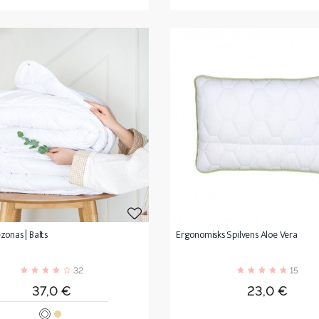
zonas | Balts
Ergonomisks Spilvens Aloe Vera
32
15
Cena
Cena
37,0 €
23,0 €