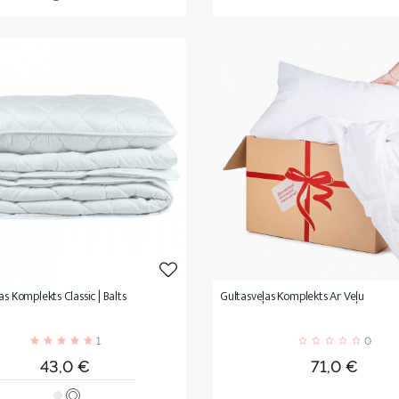
as Komplekts Classic | Balts
Gultasveļas Komplekts Ar Veļu
1
0
Cena
Cena
43,0 €
71,0 €