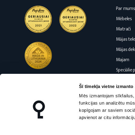
Par mum
Mēbeles
Matrači
Mājas teks
Mājas dek
Majam
Speciālie 
Emuārs
Šī tīmekļa vietne izmanto 
Mēs izmantojam sīkfailus, 
funkcijas un analizētu mūs
kopīgojam ar saviem sociāl
apvienot ar citu informācij
nmfhome.lt
nmfhome.lv