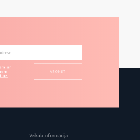
u
iem un
miem
i un
Veikala informācija