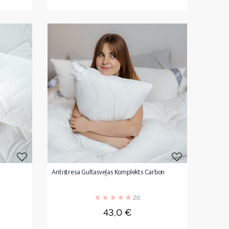
Antistresa Gultasveļas Komplekts Carbon
26
Cena
43,0 €