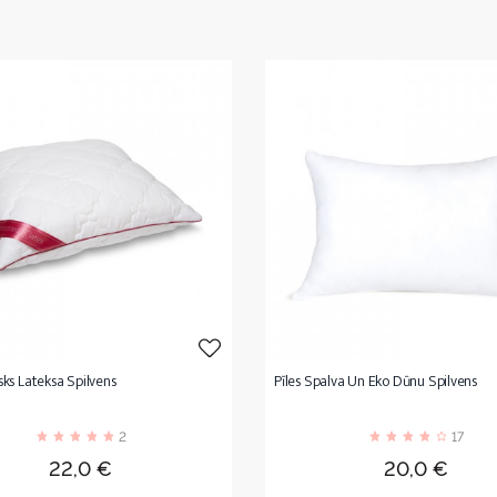
ks Lateksa Spilvens
Pīles Spalva Un Eko Dūnu Spilvens
2
17
Cena
Cena
22,0 €
20,0 €