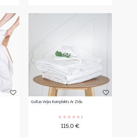
Gultas Veļas Komplekts Ar Zīdu
1
Cena
115,0 €