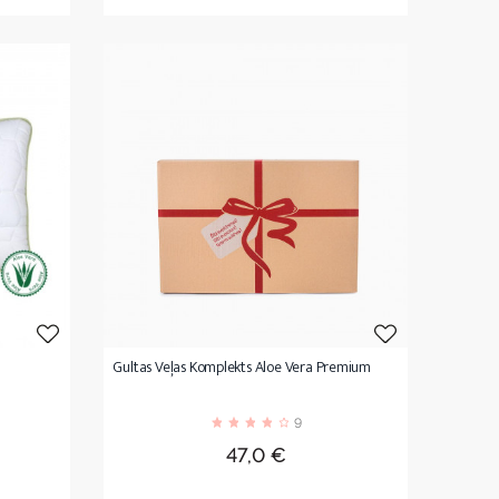
Gultas Veļas Komplekts Aloe Vera Premium
9
Cena
47,0 €