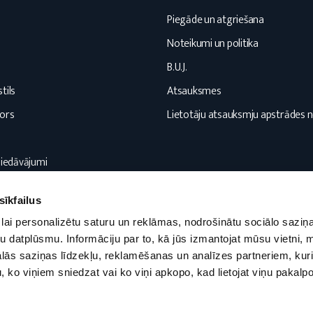
s
Piegāde un atgriešana
Noteikumi un politika
B.U.J.
tils
Atsauksmes
ors
Lietotāju atsauksmju apstrādes 
piedāvājumi
sīkfailus
lai personalizētu saturu un reklāmas, nodrošinātu sociālo saziņa
u datplūsmu. Informāciju par to, kā jūs izmantojat mūsu vietni, 
ās saziņas līdzekļu, reklamēšanas un analīzes partneriem, kuri
u, ko viņiem sniedzat vai ko viņi apkopo, kad lietojat viņu pakal