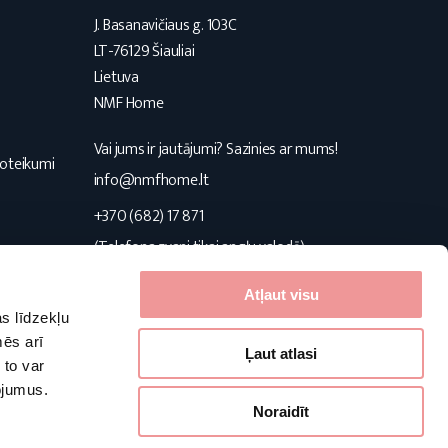
J. Basanavičiaus g. 103C
LT-76129 Šiauliai
Lietuva
NMF Home
Vai jums ir jautājumi? Sazinies ar mums!
noteikumi
info@nmfhome.lt
+370 (682) 17 871
(Telefona zvani tikai angļu valodā)
Konsultuojame I-V 9:00-16:00
Atļaut visu
s līdzekļu
Seko mums
mēs arī
Ļaut atlasi
 to var
pojumus.
Facebook
Pinterest
Instagram
Noraidīt