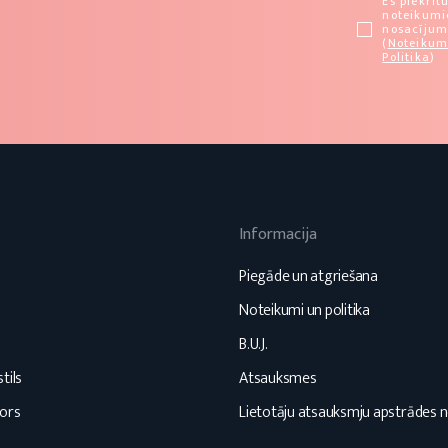
Es piekrīt
noteikum
nosacīju
(
Noteikum
Politika
)
Informacija
s
Piegāde un atgriešana
Noteikumi un politika
B.U.J.
tils
Atsauksmes
ors
Lietotāju atsauksmju apstrādes 