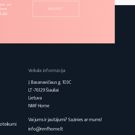
u
iem un
miem
i un
Veikala informācija
J. Basanavičiaus g. 103C
LT-76129 Šiauliai
Lietuva
NMF Home
Vai jums ir jautājumi? Sazinies ar mums!
noteikumi
info@nmfhome.lt