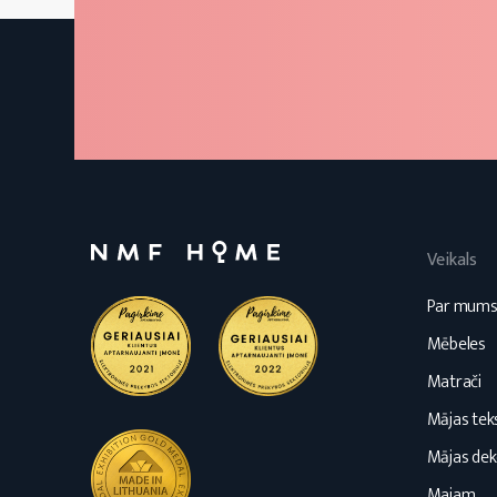
Veikals
Par mum
Mēbeles
Matrači
Mājas teks
Mājas dek
Majam