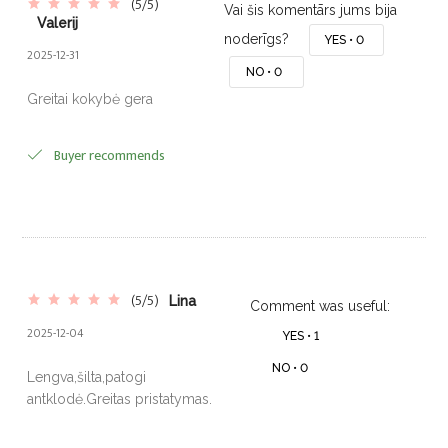
(5/5)
Vai šis komentārs jums bija
Valerij
noderīgs?
YES •
0
2025-12-31
NO •
0
Greitai kokybė gera
Buyer recommends
(5/5)
Lina
Comment was useful:
2025-12-04
YES •
1
NO •
0
Lengva,šilta,patogi
antklodė.Greitas pristatymas.