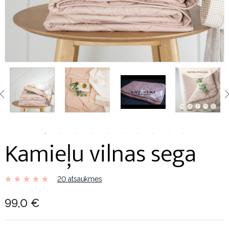
Kamieļu vilnas sega
20 atsaukmes
99,0 €