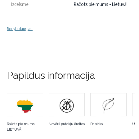
Izcelsme
Ražots pie mums - Lietuvā!
Rodyti daugiau
Papildus informācija
Ražots pie mums -
Novērš putekļu ērcītes
Dabisks
Uzt
LIETUVĀ