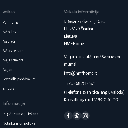
Veikals
Veikala informācija
J. Basanavičiaus g. 103C
Par mums
LT-76129 Šiauliai
Mēbeles
Lietuva
Matrači
NMF Home
Mājas tekstils
Vai jums ir jautājumi? Sazinies ar
Mājas dekors
mums!
Majam
info@nmfhome.lt
Speciālie piedāvājumi
+370 (682) 17 871
Emuārs
(Telefona zvani tikai angļu valodā)
Konsultuojame I-V 9:00-16:00
Informacija
Facebook
Pinterest
Instagram
Piegāde un atgriešana
Noteikumi un politika