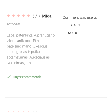
(5/5)
Milda
Comment was useful:
2026-01-22
YES •
1
NO •
0
Labai patenkinta kupranugario
vilnos antklode. Pilnai
pateisino mano lukescius.
Labai greitas ir puikus
aptarnavimas. Auksciausias
ivertinimas jums
Buyer recommends