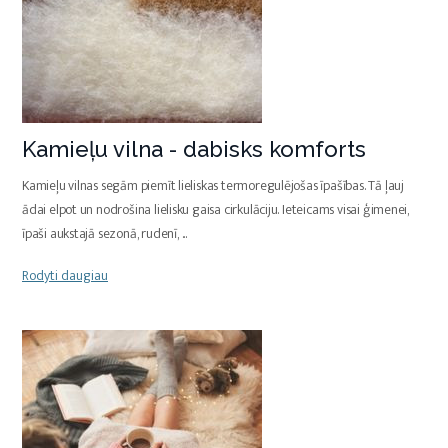
Kamieļu vilna - dabisks komforts
Kamieļu vilnas segām piemīt lieliskas termoregulējošas īpašības. Tā ļauj
ādai elpot un nodrošina lielisku gaisa cirkulāciju. Ieteicams visai ģimenei,
īpaši aukstajā sezonā, rudenī,
...
Rodyti daugiau