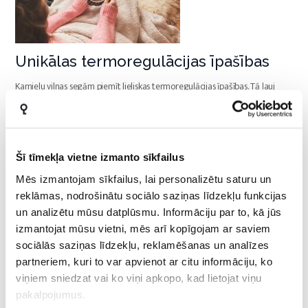
Unikālas termoregulācijas īpašības
Kamieļu vilnas segām piemīt lieliskas termoregulācijas īpašības. Tā ļauj
ādai elpot un nodrošina lielisku gaisa cirkulāciju. Ieteicams visai ģimenei,
īpaši aukstajā sezonā, rudenī,
...
Rodyti daugiau
Šī tīmekļa vietne izmanto sīkfailus
Mēs izmantojam sīkfailus, lai personalizētu saturu un
reklāmas, nodrošinātu sociālo saziņas līdzekļu funkcijas
un analizētu mūsu datplūsmu. Informāciju par to, kā jūs
izmantojat mūsu vietni, mēs arī kopīgojam ar saviem
sociālās saziņas līdzekļu, reklamēšanas un analīzes
partneriem, kuri to var apvienot ar citu informāciju, ko
viņiem sniedzat vai ko viņi apkopo, kad lietojat viņu
pakalpojumus.