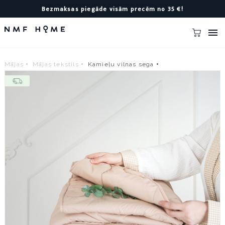
Bezmaksas piegāde visām precēm no 35 €!

Mājas
Mājas tekstils
Kamieļu vilnas sega