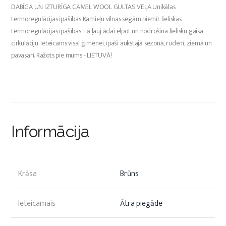
DABĪGA UN IZTURĪGA CAMEL WOOL GULTAS VEĻA Unikālas
termoregulācijas īpašības Kamieļu vilnas segām piemīt lieliskas
termoregulācijas īpašības. Tā ļauj ādai elpot un nodrošina lielisku gaisa
cirkulāciju. Ieteicams visai ģimenei, īpaši aukstajā sezonā, rudenī, ziemā un
pavasarī. Ražots pie mums - LIETUVĀ!
Informācija
Krāsa
Brūns
Ieteicamais
Ātra piegāde