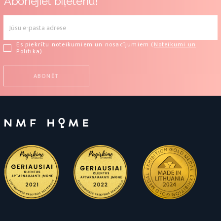
Abonējiet biļetenu!
Es piekrītu noteikumiem un nosacījumiem (
Noteikumi un
Politika
)