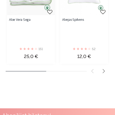
Aloe Vera Sega
Alvejas Spilvens
151
52
Cena
Cena
25,0 €
12,0 €