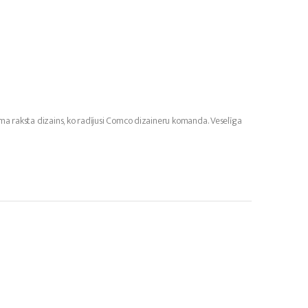
duma raksta dizains, ko radījusi Comco dizaineru komanda. Veselīga