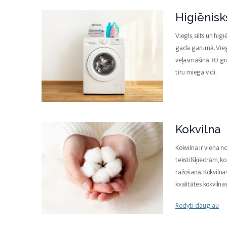
Higiēnisk
Viegls, silts un hig
gada garumā. Vieg
veļasmašīnā 30 gr
tīru miega vidi.
Kokvilna
Kokvilna ir viena 
tekstilšķiedrām, k
ražošanā. Kokvilnas
kvalitātes kokvilna
Rodyti daugiau