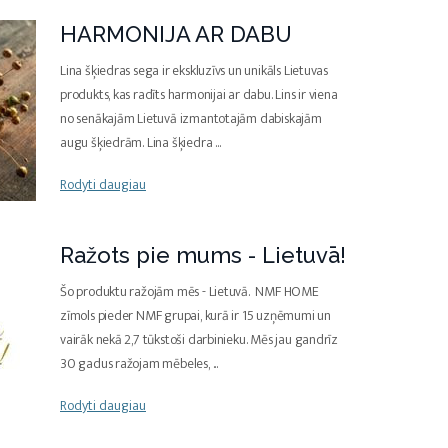
HARMONIJA AR DABU
Lina šķiedras sega ir ekskluzīvs un unikāls Lietuvas
produkts, kas radīts harmonijai ar dabu. Lins ir viena
no senākajām Lietuvā izmantotajām dabiskajām
augu šķiedrām. Lina šķiedra
...
Rodyti daugiau
Ražots pie mums - Lietuvā!
Šo produktu ražojām mēs - Lietuvā. NMF HOME
zīmols pieder NMF grupai, kurā ir 15 uzņēmumi un
vairāk nekā 2,7 tūkstoši darbinieku. Mēs jau gandrīz
30 gadus ražojam mēbeles,
...
Rodyti daugiau