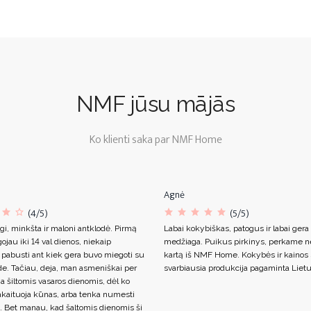
NMF jūsu mājās
Ko klienti saka par NMF Home
Agnė
(4/5)
(5/5)
gi, minkšta ir maloni antklodė. Pirmą
Labai kokybiškas, patogus ir labai gera
ojau iki 14 val dienos, niekaip
medžiaga. Puikus pirkinys, perkame n
 pabusti ant kiek gera buvo miegoti su
kartą iš NMF Home. Kokybės ir kainos s
de. Tačiau, deja, man asmeniškai per
svarbiausia produkcija pagaminta Lietu
ja šiltomis vasaros dienomis, dėl ko
akaituoja kūnas, arba tenka numesti
. Bet manau, kad šaltomis dienomis ši