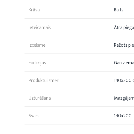
Krāsa
Balts
Ieteicamais
Ātra pieg
Izcelsme
Ražots pie
Funkcijas
Gan ziemai
Produktu izmēri
140x200 
Uzturēšana
Mazgājam
Svars
140x200 -