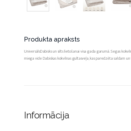
Produkta apraksts
UniversālsDabisks un silts lietošanai visa gada garumā. Segas kokvil
miega vide Dabiskas kokvilnas gultasveļa, kas paredzēta saldam u
Informācija