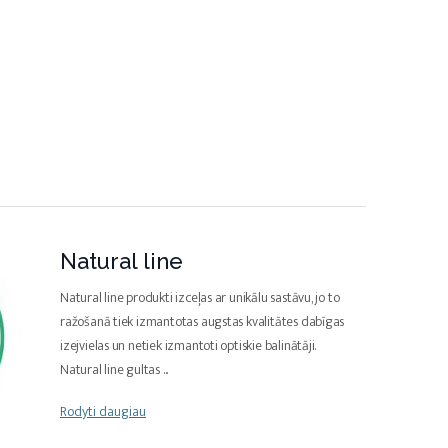
Natural line
Natural line produkti izceļas ar unikālu sastāvu, jo to
ražošanā tiek izmantotas augstas kvalitātes dabīgas
izejvielas un netiek izmantoti optiskie balinātāji.
Natural line gultas
...
Rodyti daugiau