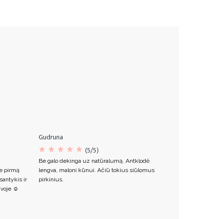
Gudruna
Ieva
(5/5)
Be galo dekinga uz natūralumą. Antklodė
Labai minkšta 
e pirmą
lengva, maloni kūnui. Ačiū tokius siūlomus
pačios antklod
antykis ir
pirkinius.
sukuria praba
voje ☺️
pirkę ir anksči
dydžio.