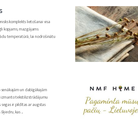
s
iēnisks komplekts lietošanai visa
li kopjams, mazgājams
ādu temperatūrā, lai nodrošinātu
no senākajām un dabīgākajām
o izmanto tekstilizstrādājumu
 segas ir pildītas ar augstas
s šķiedru, kas
...