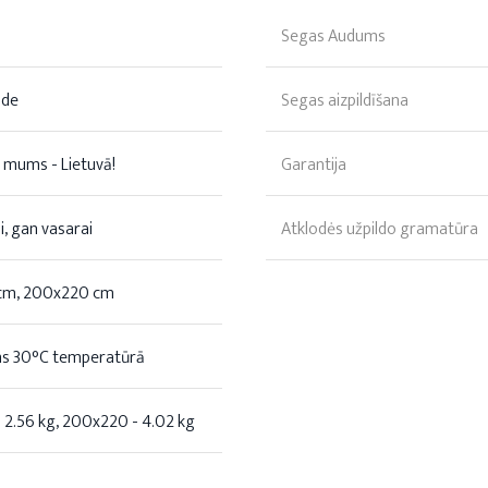
Segas Audums
āde
Segas aizpildīšana
 mums - Lietuvā!
Garantija
, gan vasarai
Atklodės užpildo gramatūra
cm, 200x220 cm
s 30°C temperatūrā
 2.56 kg, 200x220 - 4.02 kg