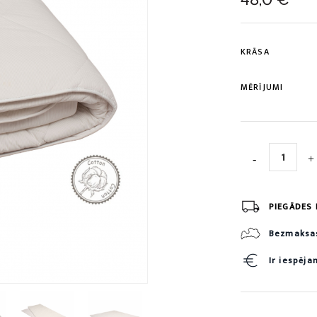
KRĀSA
MĒRĪJUMI
PIEGĀDES 
Bezmaksas 
Ir iespēj