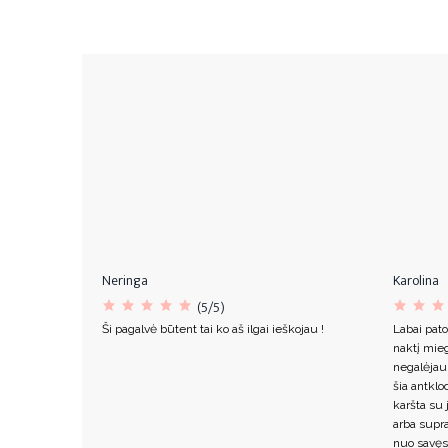
Neringa
Karolina
(5/5)
Ši pagalvė būtent tai ko aš ilgai ieškojau !
Labai pato
naktį mieg
negalėjau
šia antklo
karšta su 
arba supr
nuo savęs