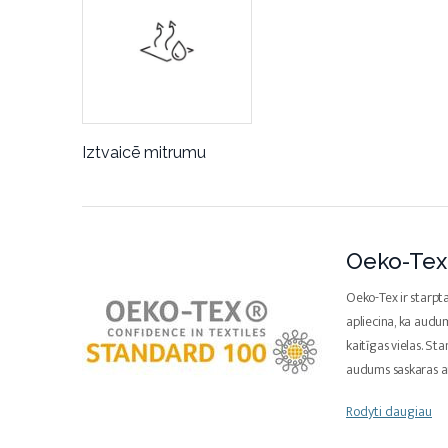
Iztvaicē mitrumu
Oeko-Tex 
Oeko-Tex ir starpta
apliecina, ka aud
kaitīgas vielas. Sta
audums saskaras a
Rodyti daugiau