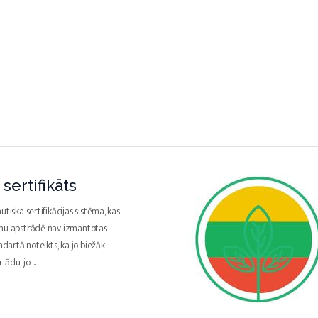
sertifikāts
utiska sertifikācijas sistēma, kas
umu apstrādē nav izmantotas
ndartā noteikts, ka jo biežāk
r ādu, jo
...