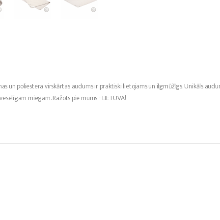
nas un poliestera virskārtas audums ir praktiski lietojams un ilgmūžīgs. Unikāls au
n veselīgam miegam. Ražots pie mums - LIETUVĀ!