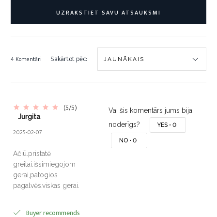
UZRAKSTIET SAVU ATSAUKSMI
Sakārtot pēc:
4 Komentāri
(5/5)
Vai šis komentārs jums bija
Jurgita
noderīgs?
YES •
0
2025-02-07
NO •
0
Ačiū.pristatė
greitai.išsimiegojom
gerai,patogios
pagalvės.viskas gerai.
Buyer recommends