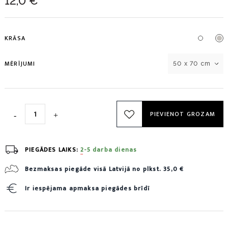
12,0 €
KRĀSA
MĒRĪJUMI
50 x 70 cm
PIEVIENOT GROZAM
PIEGĀDES LAIKS:
2-5 darba dienas
Bezmaksas piegāde visā Latvijā no plkst. 35,0 €
Ir iespējama apmaksa piegādes brīdī