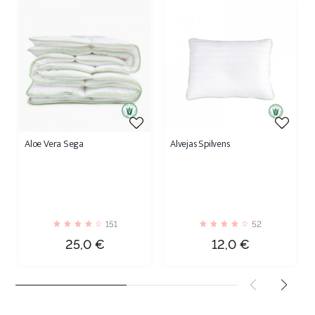
Aloe Vera Sega
Alvejas Spilvens
151
52
Cena
Cena
25,0 €
12,0 €