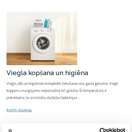
Viegla kopšana un higiēna
Viegls, silts un higiēnisks komplekts lietošanai visa gada garumā. Viegli
kopjams, mazgājams veļasmašīnā 60 grādos. Šī temperatūra ir
pietiekama, lai iznīcinātu dažādas baktērijas
...
Rodyti daugiau