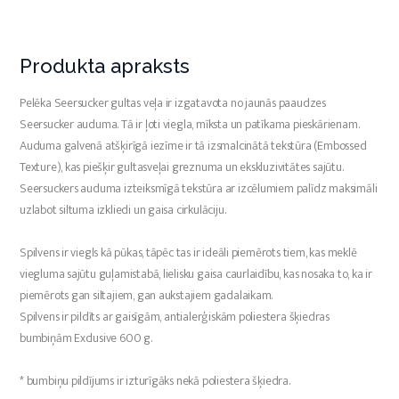
Produkta apraksts
Pelēka Seersucker gultas veļa ir izgatavota no jaunās paaudzes
Seersucker auduma. Tā ir ļoti viegla, mīksta un patīkama pieskārienam.
Auduma galvenā atšķirīgā iezīme ir tā izsmalcinātā tekstūra (Embossed
Texture), kas piešķir gultasveļai greznuma un ekskluzivitātes sajūtu.
Seersuckers auduma izteiksmīgā tekstūra ar izcēlumiem palīdz maksimāli
uzlabot siltuma izkliedi un gaisa cirkulāciju.
Spilvens ir viegls kā pūkas, tāpēc tas ir ideāli piemērots tiem, kas meklē
viegluma sajūtu guļamistabā, lielisku gaisa caurlaidību, kas nosaka to, ka ir
piemērots gan siltajiem, gan aukstajiem gadalaikam.
Spilvens ir pildīts ar gaisīgām, antialerģiskām poliestera šķiedras
bumbiņām Exclusive 600 g.
* bumbiņu pildījums ir izturīgāks nekā poliestera šķiedra.