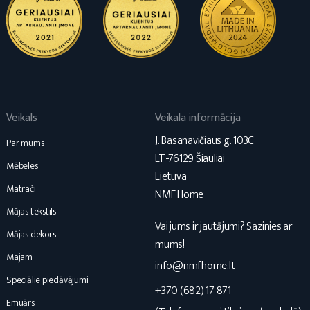
Veikals
Veikala informācija
J. Basanavičiaus g. 103C
Par mums
LT-76129 Šiauliai
Mēbeles
Lietuva
Matrači
NMF Home
Mājas tekstils
Vai jums ir jautājumi? Sazinies ar
Mājas dekors
mums!
Majam
info@nmfhome.lt
Speciālie piedāvājumi
+370 (682) 17 871
Emuārs