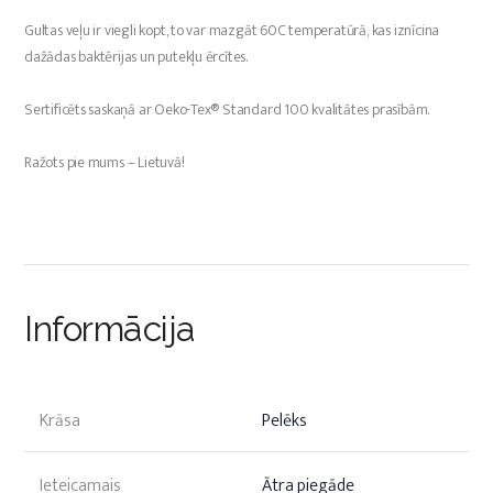
Gultas veļu ir viegli kopt, to var mazgāt 60C temperatūrā, kas iznīcina
dažādas baktērijas un putekļu ērcītes.
Sertificēts saskaņā ar Oeko-Tex® Standard 100 kvalitātes prasībām.
Ražots pie mums – Lietuvā!
Informācija
Krāsa
Pelēks
Ieteicamais
Ātra piegāde