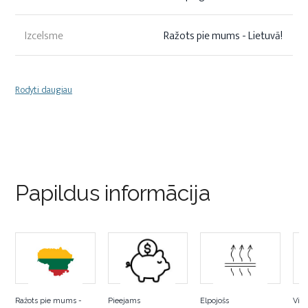
Izcelsme
Ražots pie mums - Lietuvā!
Rodyti daugiau
Papildus informācija
Ražots pie mums -
Pieejams
Elpojošs
Vieg