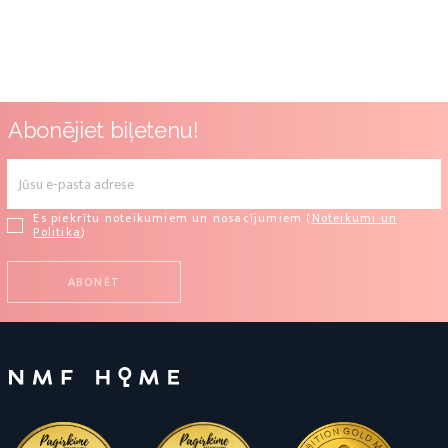
Abonējiet biļetenu!
Es piekrītu noteikumiem un nosacījumiem (
Noteikumi un
Politika
)