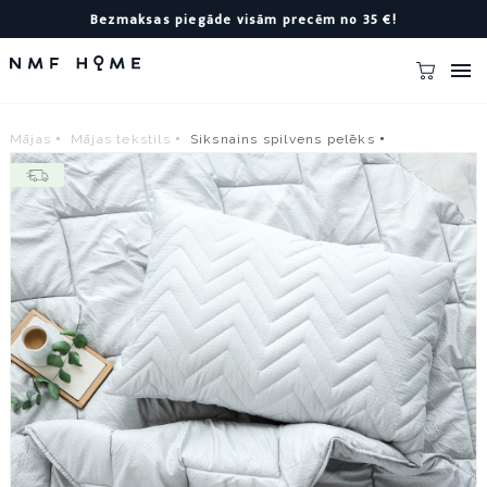
Bezmaksas piegāde visām precēm no 35 €!

Mājas
Mājas tekstils
Siksnains spilvens pelēks