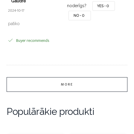
Gaudrė
noderīgs?
YES •
0
2024-10-17
NO •
0
patiko
Buyer recommends
MORE
Populārākie produkti