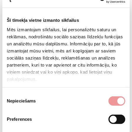
Šī tīmekļa vietne izmanto sīkfailus
Mēs izmantojam sīkfailus, lai personalizētu saturu un
reklāmas, nodrošinātu sociālo saziņas līdzekļu funkcijas
un analizētu mūsu datplūsmu. Informāciju par to, kā jūs
izmantojat mūsu vietni, mēs arī kopīgojam ar saviem
Ražots pie mums - Lietuvā!
sociālās saziņas līdzekļu, reklamēšanas un analīzes
partneriem, kuri to var apvienot ar citu informāciju, ko
Šo produktu ražojām mēs - Lietuvā. NMF HOME zīmols pieder NMF grupai,
viņiem sniedzat vai ko viņi apkopo, kad lietojat viņu
kurā ir 15 uzņēmumi un vairāk nekā 2,7 tūkstoši darbinieku. Mēs jau
pakalpojumus.
gandrīz 30 gadus ražojam mēbeles,
...
Rodyti daugiau
Piekrišanas
Nepieciešams
izvēle
Preferences