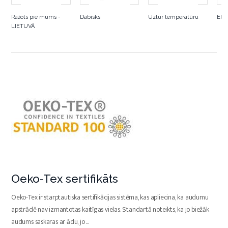
Ražots pie mums -
Dabisks
Uztur temperatūru
Elpo
LIETUVĀ
Oeko-Tex sertifikāts
Oeko-Tex ir starptautiska sertifikācijas sistēma, kas apliecina, ka audumu
apstrādē nav izmantotas kaitīgas vielas. Standartā noteikts, ka jo biežāk
audums saskaras ar ādu, jo
...