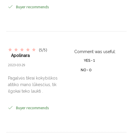
Buyer recommends
(5/5)
Comment was useful:
Apolinara
YES •
1
2023-03-29
NO •
0
Pagalvės tikrai kokybiškos
atitiko mano lūkesčius, tik
ilgokai teko laukti .
Buyer recommends