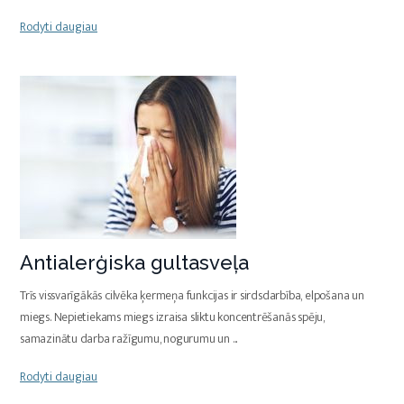
Rodyti daugiau
Antialerģiska gultasveļa
Trīs vissvarīgākās cilvēka ķermeņa funkcijas ir sirdsdarbība, elpošana un
miegs. Nepietiekams miegs izraisa sliktu koncentrēšanās spēju,
samazinātu darba ražīgumu, nogurumu un
...
Rodyti daugiau