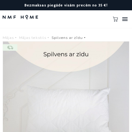
Bezmaksas piegāde visām precēm no 35 €!

Mājas
Mājas tekstils
Spilvens ar zīdu