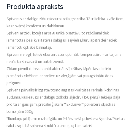
Produkta apraksts
Spilvenus ar dabīgo zīdu raksturo izcila greznība. Tā ir lieliska izvēle tiem,
kas novērtē komfortu un dabiskumu.
Spilveni ar zīdu izceļas ar savu unikālo sastāvu, to ražošanai tiek
izmantotas īpaši kvalitatīvas dabīgas izejvielas, kuru apstrādei netiek
izmantoti optiskie balinātāji.
Spilveni ir viegli, lieliski elpo un uztur optimālu temperatūru – ar to jums
nebūs karsti vasarā un auksti ziemā.
Zīdam piemīt dabiskas antibakteriālas īpašības, tāpēc tas ir lieliski
piemērots cilvēkiem ar noslieci uz alerģijām vai paaugstinātu ādas
jutīgumu.
Spilvena pārvalks ir izgatavots no augstas kvalitātes Perkala kokvilnas
auduma, kas ieausts ar dabīgu zīdkoka šķiedru (150g/m2). Iekšējā daļa
pildīta ar gaisīgām, pretalerģiskām ""Exclusive"" poliestera šķiedras
bumbiņām 550g.
*Bumbiņu pildījums ir izturīgāks un ērtāks nekā poliestera šķiedra. *Austais
raksts saglabā spilvena struktūru un neļauj tam sakrist.