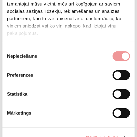
izmantojat mūsu vietni, mēs arī kopīgojam ar saviem
sociālās saziņas līdzekļu, reklamēšanas un analīzes
partneriem, kuri to var apvienot ar citu informāciju, ko
Zīds - dabisks greznums
viņiem sniedzat vai ko viņi apkopo, kad lietojat viņu
Gultasveļa, kas izgatavota no dabīga zīda, ir īpaši grezna. Tā ir lieliska
pakalpojumus.
izvēle tiem, kas novērtē komfortu un dabīgumu. Segas pildījums ir
izgatavots no zīdtārpiņu zīda šķiedras.
...
Piekrišanas
Nepieciešams
izvēle
Rodyti daugiau
Preferences
Statistika
Mārketings