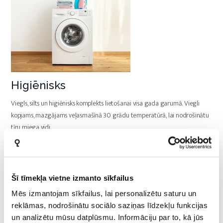
Higiēnisks
Viegls, silts un higiēnisks komplekts lietošanai visa gada garumā. Viegli
kopjams, mazgājams veļasmašīnā 30 grādu temperatūrā, lai nodrošinātu
tīru miega vidi.
Šī tīmekļa vietne izmanto sīkfailus
Mēs izmantojam sīkfailus, lai personalizētu saturu un
reklāmas, nodrošinātu sociālo saziņas līdzekļu funkcijas
un analizētu mūsu datplūsmu. Informāciju par to, kā jūs