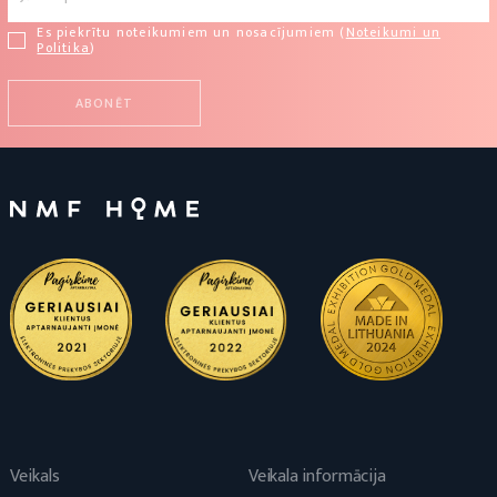
Es piekrītu noteikumiem un nosacījumiem (
Noteikumi un
Politika
)
Veikals
Veikala informācija