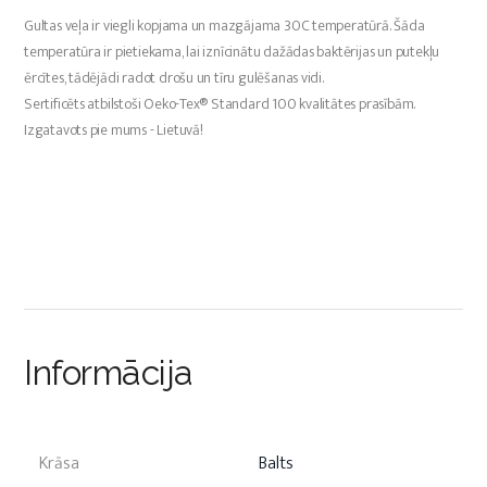
Gultas veļa ir viegli kopjama un mazgājama 30C temperatūrā. Šāda
temperatūra ir pietiekama, lai iznīcinātu dažādas baktērijas un putekļu
ērcītes, tādējādi radot drošu un tīru gulēšanas vidi.
Sertificēts atbilstoši Oeko-Tex® Standard 100 kvalitātes prasībām.
Izgatavots pie mums - Lietuvā!
Informācija
Krāsa
Balts