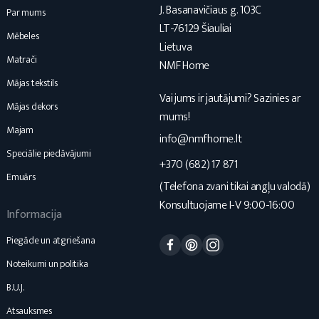
J. Basanavičiaus g. 103C
Par mums
LT-76129 Šiauliai
Mēbeles
Lietuva
Matrači
NMF Home
Mājas tekstils
Vai jums ir jautājumi? Sazinies ar
Mājas dekors
mums!
Majam
info@nmfhome.lt
Speciālie piedāvājumi
+370 (682) 17 871
Emuārs
(Telefona zvani tikai angļu valodā)
Konsultuojame I-V 9:00-16:00
Informacija
Facebook
Pinterest
Instagram
Piegāde un atgriešana
Noteikumi un politika
B.U.J.
Atsauksmes