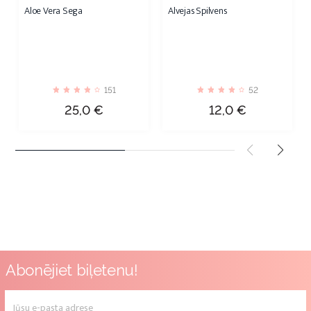
Aloe Vera Sega
Alvejas Spilvens
151
52
Cena
Cena
25,0 €
12,0 €
Abonējiet biļetenu!