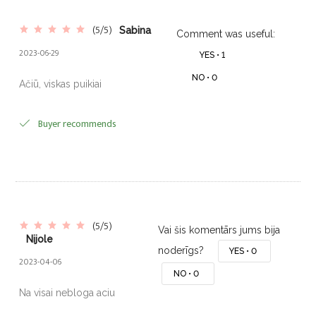
(5/5)
Sabina
Comment was useful:
2023-06-29
YES •
1
NO •
0
Ačiū, viskas puikiai
Buyer recommends
(5/5)
Vai šis komentārs jums bija
Nijole
noderīgs?
YES •
0
2023-04-06
NO •
0
Na visai nebloga aciu