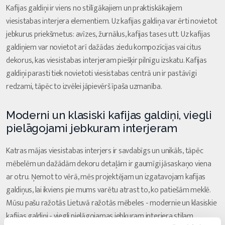
Kafijas galdiņi ir viens no stilīgākajiem un praktiskākajiem
viesistabas interjera elementiem. Uz kafijas galdiņa var ērti novietot
jebkurus priekšmetus: avīzes, žurnālus, kafijas tases utt. Uz kafijas
galdiņiem var novietot arī dažādas ziedu kompozīcijas vai citus
dekorus, kas viesistabas interjeram piešķir pilnīgu izskatu. Kafijas
galdiņi parasti tiek novietoti viesistabas centrā un ir pastāvīgi
redzami, tāpēc to izvēlei jāpievērš īpaša uzmanība.
Moderni un klasiski kafijas galdiņi, viegli
pielāgojami jebkuram interjeram
Katras mājas viesistabas interjers ir savdabīgs un unikāls, tāpēc
mēbelēm un dažādām dekoru detaļām ir gaumīgi jāsaskaņo viena
ar otru. Ņemot to vērā, mēs projektējam un izgatavojam kafijas
galdiņus, lai ikviens pie mums varētu atrast to, ko patiešām meklē.
Mūsu pašu ražotās Lietuvā ražotās mēbeles - modernie un klasiskie
kafijas galdiņi - viegli pielāgojamas jebkuram interjera stilam.