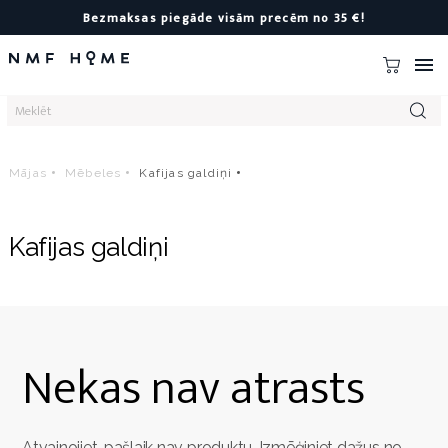
Bezmaksas piegāde visām precēm no 35 €!

Mājas
Mēbeles
Kafijas galdiņi
Kafijas galdiņi
Nekas nav atrasts
Atvainojiet, pašlaik nav produktu. Izmēģiniet dažus no