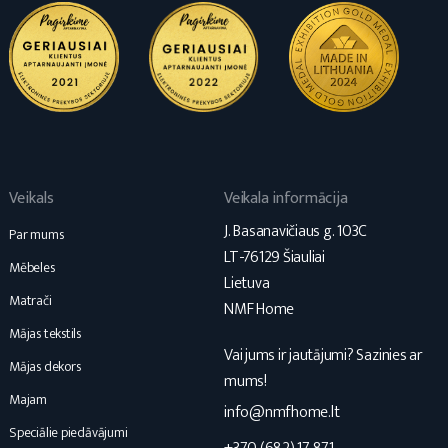
Veikals
Veikala informācija
J. Basanavičiaus g. 103C
Par mums
LT-76129 Šiauliai
Mēbeles
Lietuva
Matrači
NMF Home
Mājas tekstils
Vai jums ir jautājumi? Sazinies ar
Mājas dekors
mums!
Majam
info@nmfhome.lt
Speciālie piedāvājumi