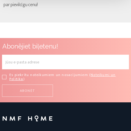
par pievilcīgu cenu!
Abonējiet biļetenu!
Es piekrītu noteikumiem un nosacījumiem (
Noteikumi un
Politika
)