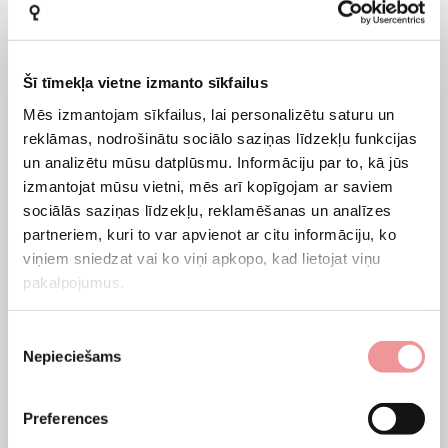
Naktsskapīši ir smalks un praktisks
guļamistabas noformējums
Šī tīmekļa vietne izmanto sīkfailus
Nakts
tabulas
jau sen vairs nav domāti tikai telefona vai pulksteņa
Mēs izmantojam sīkfailus, lai personalizētu saturu un
novietošanai. Naktsskapīši ir smalks un ļoti praktisks akcents
reklāmas, nodrošinātu sociālo saziņas līdzekļu funkcijas
guļamistabā.
un analizētu mūsu datplūsmu. Informāciju par to, kā jūs
Vai meklējat naktsgaldiņu? Apmeklējiet NMF HOME interneta
izmantojat mūsu vietni, mēs arī kopīgojam ar saviem
veikalu, kurā pārdodam mūsu pašu produkciju, un atklājiet
sociālās saziņas līdzekļu, reklamēšanas un analīzes
partneriem, kuri to var apvienot ar citu informāciju, ko
kvalitatīvas, stilīgas un praktiskas skandināvu stila mēbeles savai
viņiem sniedzat vai ko viņi apkopo, kad lietojat viņu
mājai.
pakalpojumus.
Sānu galdiņi - tiem, kam ir svarīga
Piekrišanas
praktiskums
Nepieciešams
izvēle
Sānu galdi
– lieliska izvēle cilvēkiem, kuri novērtē praktiskumu. Sānu
galdi ir kompakti un ērti lietojami. Sānu galdiņi ir arī daudzpusīgi: tos
Preferences
var novietot dzīvojamās istabās, guļamistabās vai jebkurā citā