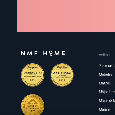
Veikals
Par mum
Mēbeles
Matrači
Mājas teks
Mājas dek
Majam