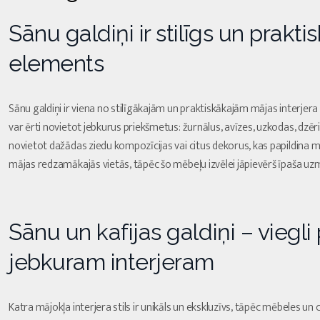
Sānu galdiņi ir stilīgs un prakti
elements
Sānu galdiņi ir viena no stilīgākajām un praktiskākajām mājas interjer
var ērti novietot jebkurus priekšmetus: žurnālus, avīzes, uzkodas, dzēr
novietot dažādas ziedu kompozīcijas vai citus dekorus, kas papildina māj
mājas redzamākajās vietās, tāpēc šo mēbeļu izvēlei jāpievērš īpaša uz
Sānu un kafijas galdiņi – viegli
jebkuram interjeram
Katra mājokļa interjera stils ir unikāls un ekskluzīvs, tāpēc mēbeles un