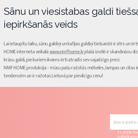
Sānu un viesistabas galdi tiešsa
iepirkšanās veids
Lai ietaupītu laiku, sānu galdiņi un kafijas galdiņi tiešsaistē ir ātrs un
HOME interneta veikalā
www.nmfhome.lv
plašā izvēlē ir skandināvu di
krāsu galdi, pie kuriem ikviens ērti atradīs sev vajadzīgo preci.
NMF HOME produkcija - mūsu pašu ražotās mēbeles, lampas un citas in
tendencēm un ir ražotas Lietuvā par pievilcīgu cenu!
Es piekrīt
noteikum