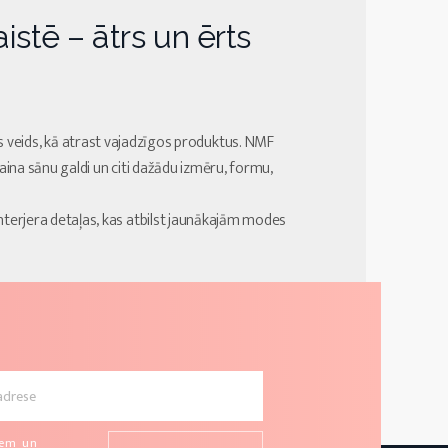
istē – ātrs un ērts
 ērts veids, kā atrast vajadzīgos produktus. NMF
zaina sānu galdi un citi dažādu izmēru, formu,
terjera detaļas, kas atbilst jaunākajām modes
u
iem un