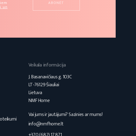
miem
i un
Veikala informācija
J. Basanavičiaus g. 103C
LT-76129 Šiauliai
Lietuva
NMF Home
Vai jums ir jautājumi? Sazinies ar mums!
noteikumi
info@nmfhome.lt
+370 (682) 17 871