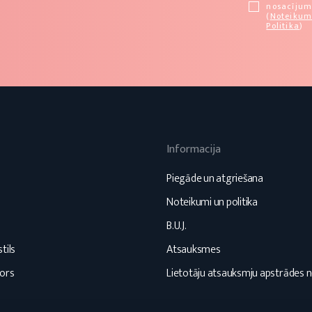
nosacīju
(
Noteikum
Politika
)
Informacija
s
Piegāde un atgriešana
Noteikumi un politika
B.U.J.
tils
Atsauksmes
ors
Lietotāju atsauksmju apstrādes 