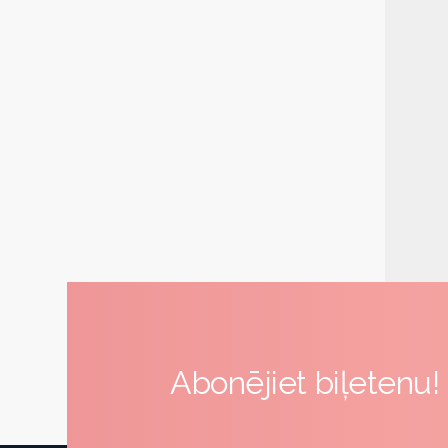
Abonējiet biļetenu!