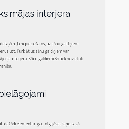
sks mājas interjera
a detaļām. Ja nepieciešams, uz sānu galdiņiem
ienus utt. Turklāt uz sānu galdiņiem var
okļa interjeru. Sānu galdiņi bieži tiek novietoti
manība.
 pielāgojami
 citi dažādi elementi ir gaumīgi jāsaskaņo savā