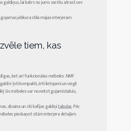
 galdiņus, lai katrs no jums varētu atrast sev
lāgojamas jebkura stila mājas interjeram.
izvēle tiem, kas
 stilīgas, bet arī funkcionālas mēbeles. NMF
i ir ļoti kompakti, ērti lietojami un viegli
ēļ: šīs mēbeles var novietot guļamistabās,
, dizaina un citi kafijas galdiņi
tabulas
. Pēc
 mēbeles pieskaņot citām interjera detaļām.