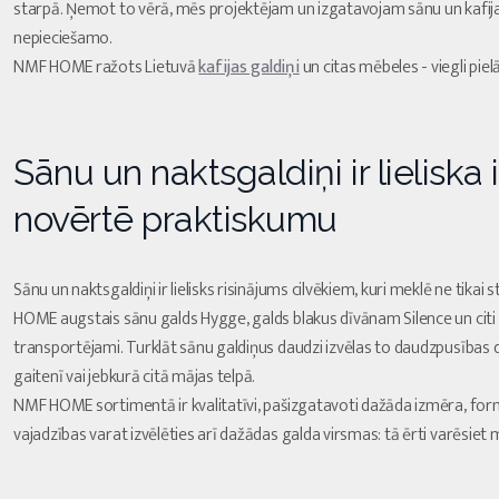
starpā. Ņemot to vērā, mēs projektējam un izgatavojam sānu un kafijas
nepieciešamo.
NMF HOME ražots Lietuvā
kafijas galdiņi
un citas mēbeles - viegli pie
Sānu un naktsgaldiņi ir lieliska 
novērtē praktiskumu
Sānu un naktsgaldiņi ir lielisks risinājums cilvēkiem, kuri meklē ne tikai
HOME augstais sānu galds Hygge, galds blakus dīvānam Silence un citi gald
transportējami. Turklāt sānu galdiņus daudzi izvēlas to daudzpusības d
gaitenī vai jebkurā citā mājas telpā.
NMF HOME sortimentā ir kvalitatīvi, pašizgatavoti dažāda izmēra, formas
vajadzības varat izvēlēties arī dažādas galda virsmas: tā ērti varēsiet